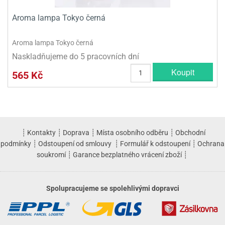
Aroma lampa Tokyo černá
Aroma lampa Tokyo černá
Naskladňujeme do 5 pracovních dní
Koupit
565 Kč
┊
Kontakty
┊
Doprava
┊
Místa osobního odběru
┊
Obchodní
podmínky
┊
Odstoupení od smlouvy
┊
Formulář k odstoupení
┊
Ochrana
soukromí
┊
Garance bezplatného vrácení zboží
┊
Spolupracujeme se spolehlivými dopravci