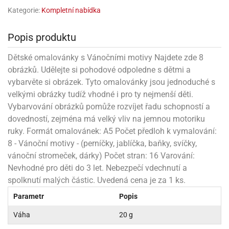
rprise!
noční
rty
anes
ary
fukovací
rousky
rty
ary
gasliz
píry
sky
čírky
Kategorie:
Kompletní nabídka
edvěd
ačky
oboučky
áša
íčky
ckey
umové
rusy
umové
roma
lení
nné
moni
lónky
eativní
ňaty
lónky
Popis produktu
reje
edvěd
rty
nnie
ačky
iz
šky
lium
nions
ouse
zvánky
lium
Dětské omalovánky s Vánočními motivy Najdete zde 8
nné
raculous
skavky
tivátor
lení
fuzery
obrázků. Udělejte si pohodové odpoledne s dětmi a
nnie
moni
lónky
rty
lónky
uzelná
ro
vybarvěte si obrázek. Tyto omalovánky jsou jednoduché s
robu
ruška
ntány
delovací
ckey
nions
íčky
delovací
velkými obrázky tudíž vhodné i pro ty nejmenší děti.
izu
lónky
ouse
lónky
Vybarvování obrázků pomůže rozvíjet řadu schopností a
rný
ráti
rty
rty
rviva
dovedností, zejména má velký vliv na jemnou motoriku
fukovačky
cour
ameňáci
fukovačky
ooby
ruky. Formát omalovánek: A5 Počet předloh k vymalování:
skavky
iz
ojovací
dvídek
hádkové
oo
ojovací
8 - Vánoční motivy - (perníčky, jablíčka, baňky, svíčky,
lónky
ú
incezny
lónky
ro
pidla
vánoční stromeček, dárky) Počet stran: 16 Varování:
iderman
ntány
dní
Nevhodné pro děti do 3 let. Nebezpečí vdechnutí a
ckey
ntíky
dní
robu
ar
omby
spolknutí malých částic. Uvedená cena je za 1 ks.
mby
rty
izu
ooby
rs
nnie
íslušenství
Parametr
Popis
oo
ouse
íslušenství
ličky
apková
Váha
20 g
apková
trola
lónkům
moni
lónkům
iz
trola
aw