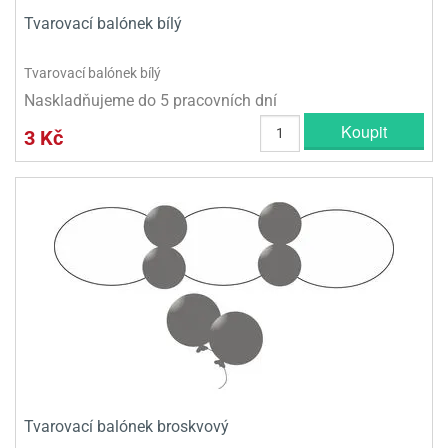
Tvarovací balónek bílý
olové
Tvarovací balónek bílý
Naskladňujeme do 5 pracovních dní
Koupit
3 Kč
Tvarovací balónek broskvový