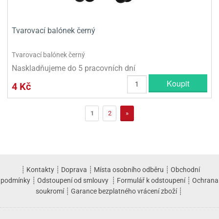
Tvarovací balónek černý
Tvarovací balónek černý
Naskladňujeme do 5 pracovních dní
Koupit
4 Kč
1
2
»
┊
Kontakty
┊
Doprava
┊
Místa osobního odběru
┊
Obchodní
podmínky
┊
Odstoupení od smlouvy
┊
Formulář k odstoupení
┊
Ochrana
soukromí
┊
Garance bezplatného vrácení zboží
┊