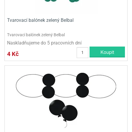
ni
trol
nions
ni
pytky
lónky
aw
lónky
necraft
trol
tový
Tvarovací balónek zelený Belbal
iz
incezny
Tvarovací balónek zelený Belbal
ooby
Naskladňujeme do 5 pracovních dní
oo
Koupit
4 Kč
iderman
onge
ob
ar
rs
apková
trola
aw
trol
olls