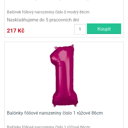
Balónek fóliový narozeniny číslo 0 modrý 86cm
Naskladňujeme do 5 pracovních dní
Koupit
217 Kč
Balónky fóliové narozeniny číslo 1 růžové 86cm
Balónky fóliové narozeniny číslo 1 růžové 86cm