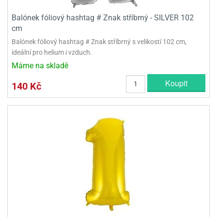
Balónek fóliový hashtag # Znak stříbrný - SILVER 102
cm
Balónek fóliový hashtag # Znak stříbrný s velikostí 102 cm,
ideální pro helium i vzduch.
Máme na skladě
Koupit
140 Kč