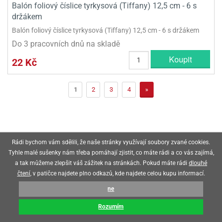
Balón foliový číslice tyrkysová (Tiffany) 12,5 cm - 6 s
držákem
Balón foliový číslice tyrkysová (Tiffany) 12,5 cm - 6 s držákem
Do 3 pracovních dnů na skladě
Koupit
22 Kč
1
2
3
4
»
Rádi bychom vám sdělili, že naše stránky využívají soubory zvané cookies.
┊
Kontakty
┊
Doprava
┊
Místa osobního odběru
┊
Obchodní
Tyhle malé sušenky nám třeba pomáhají zjistit, co máte rádi a co vás zajímá,
podmínky
┊
Odstoupení od smlouvy
┊
Formulář k odstoupení
┊
Ochrana
a tak můžeme zlepšit váš zážitek na stránkách. Pokud máte rádi
dlouhé
soukromí
┊
Garance bezplatného vrácení zboží
┊
čtení
, v patičce najdete plno odkazů, kde najdete celou kupu informací.
ne
Spolupracujeme se spolehlivými dopravci
Rozumím