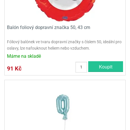
olové
Balón foliový dopravní značka 50, 43 cm
Fóliový balónek ve tvaru dopravní značky s číslem 50, ideální pro
oslavy, lze nafouknout heliem nebo vzduchem.
Máme na skladě
Koupit
91 Kč