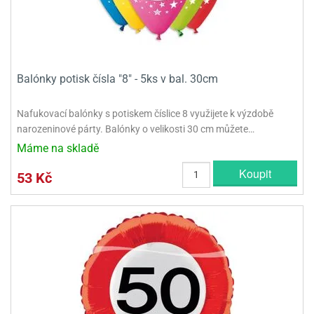
ni
trol
nions
ni
pytky
lónky
aw
lónky
necraft
trol
tový
iz
incezny
Balónky potisk čísla "8" - 5ks v bal. 30cm
ooby
oo
Nafukovací balónky s potiskem číslice 8 využijete k výzdobě
iderman
narozeninové párty. Balónky o velikosti 30 cm můžete…
Máme na skladě
onge
ob
Koupit
53 Kč
ar
rs
apková
trola
aw
trol
olls