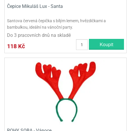
Čepice Mikuláš Lux - Santa
Santova červená čepička s bílým lemem, hvězdičkami a
bambulkou, ideální na vánoční party.
Do 3 pracovních dnů na skladě
Koupit
118 Kč
ROHY SOBA - Vánoce