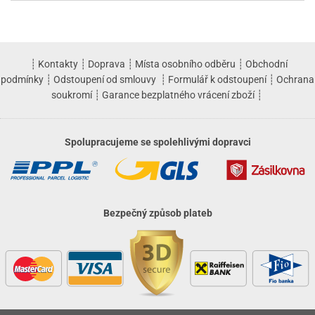
┊
Kontakty
┊
Doprava
┊
Místa osobního odběru
┊
Obchodní
podmínky
┊
Odstoupení od smlouvy
┊
Formulář k odstoupení
┊
Ochrana
soukromí
┊
Garance bezplatného vrácení zboží
┊
Spolupracujeme se spolehlivými dopravci
Bezpečný způsob plateb