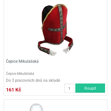
ni
trol
nions
ni
pytky
lónky
aw
lónky
necraft
trol
tový
iz
incezny
ooby
oo
iderman
onge
ob
Čepice Mikulášská
ar
Čepice Mikulášská
rs
Do 3 pracovních dnů na skladě
apková
Koupit
trola
161 Kč
aw
trol
olls