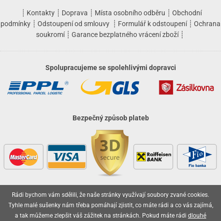
┊
Kontakty
┊
Doprava
┊
Místa osobního odběru
┊
Obchodní
podmínky
┊
Odstoupení od smlouvy
┊
Formulář k odstoupení
┊
Ochrana
soukromí
┊
Garance bezplatného vrácení zboží
┊
Spolupracujeme se spolehlivými dopravci
Bezpečný způsob plateb
Rádi bychom vám sdělili, že naše stránky využívají soubory zvané cookies.
Vaše objednávky jsou u nás v bezpečí
Tyhle malé sušenky nám třeba pomáhají zjistit, co máte rádi a co vás zajímá,
a tak můžeme zlepšit váš zážitek na stránkách. Pokud máte rádi
dlouhé