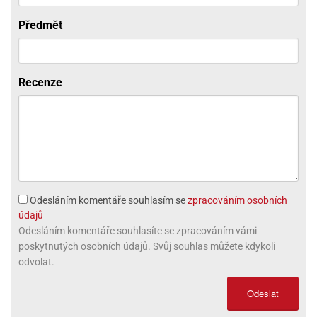
ni
trol
nions
ni
pytky
lónky
aw
Předmět
lónky
necraft
trol
tový
iz
incezny
Recenze
ooby
oo
iderman
onge
ob
ar
Odesláním komentáře souhlasím se
zpracováním osobních
rs
údajů
Odesláním komentáře souhlasíte se zpracováním vámi
apková
poskytnutých osobních údajů. Svůj souhlas můžete kdykoli
trola
odvolat.
aw
trol
Odeslat
olls