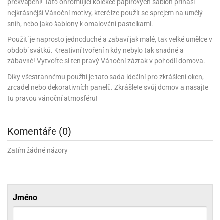
rprise!
noční
rty
anes
ary
překvapení! Tato ohromující kolekce papírových šablon přináší
fukovací
rousky
rty
ary
gasliz
píry
sky
čírky
edvěd
ačky
nejkrásnější Vánoční motivy, které lze použít se sprejem na umělý
oboučky
áša
íčky
ckey
umové
rusy
umové
roma
sníh, nebo jako šablony k omalování pastelkami.
lení
nné
moni
lónky
eativní
ňaty
lónky
reje
edvěd
rty
nnie
Použití je naprosto jednoduché a zabaví jak malé, tak velké umělce v
ačky
iz
šky
lium
nions
ouse
zvánky
období svátků. Kreativní tvoření nikdy nebylo tak snadné a
lium
nné
raculous
skavky
tivátor
zábavné! Vytvořte si ten pravý Vánoční zázrak v pohodlí domova.
lení
fuzery
nnie
moni
lónky
rty
lónky
uzelná
ro
Díky všestrannému použití je tato sada ideální pro zkrášlení oken,
robu
ruška
ntány
delovací
ckey
nions
íčky
zrcadel nebo dekorativních panelů. Zkrášlete svůj domov a nasajte
delovací
izu
lónky
ouse
tu pravou vánoční atmosféru!
lónky
rný
ráti
rty
rty
rviva
fukovačky
cour
ameňáci
fukovačky
ooby
skavky
iz
Komentáře (0)
ojovací
dvídek
hádkové
oo
ojovací
lónky
ú
incezny
lónky
ro
pidla
Zatím žádné názory
iderman
ntány
dní
ckey
ntíky
dní
robu
ar
omby
mby
rty
izu
ooby
rs
nnie
íslušenství
oo
ouse
íslušenství
ličky
apková
Jméno
apková
trola
lónkům
moni
lónkům
iz
trola
aw