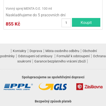
ni
trol
nions
ni
pytky
lónky
aw
Vonný sprej MENTA O.E. 100 ml
lónky
necraft
trol
tový
Naskladňujeme do 5 pracovních dní
iz
incezny
Koupit
855 Kč
ooby
oo
iderman
┊
Kontakty
┊
Doprava
┊
Místa osobního odběru
┊
Obchodní
onge
podmínky
┊
Odstoupení od smlouvy
┊
Formulář k odstoupení
┊
Ochrana
ob
soukromí
┊
Garance bezplatného vrácení zboží
┊
ar
rs
Spolupracujeme se spolehlivými dopravci
apková
trola
aw
trol
Bezpečný způsob plateb
olls