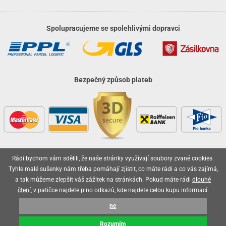
Spolupracujeme se spolehlivými dopravci
Bezpečný způsob plateb
Rádi bychom vám sdělili, že naše stránky využívají soubory zvané cookies.
Vaše objednávky jsou u nás v bezpečí
Tyhle malé sušenky nám třeba pomáhají zjistit, co máte rádi a co vás zajímá,
a tak můžeme zlepšit váš zážitek na stránkách. Pokud máte rádi
dlouhé
čtení
, v patičce najdete plno odkazů, kde najdete celou kupu informací.
ne
2026 © olo.cz, všechna práva vyhrazena
Rozumím