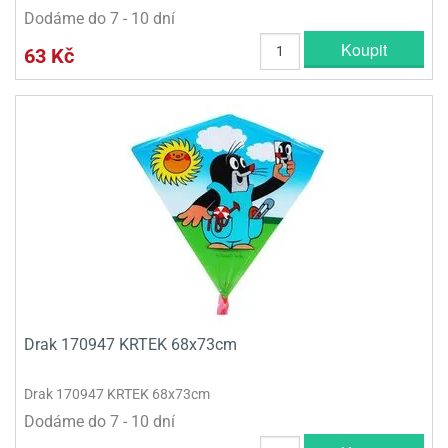
Dodáme do 7 - 10 dní
olové
Koupit
63 Kč
Drak 170947 KRTEK 68x73cm
Drak 170947 KRTEK 68x73cm
Dodáme do 7 - 10 dní