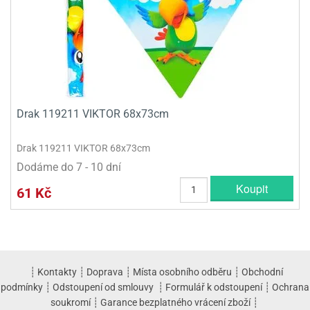
Drak 119211 VIKTOR 68x73cm
Drak 119211 VIKTOR 68x73cm
Dodáme do 7 - 10 dní
Koupit
61 Kč
┊
Kontakty
┊
Doprava
┊
Místa osobního odběru
┊
Obchodní
podmínky
┊
Odstoupení od smlouvy
┊
Formulář k odstoupení
┊
Ochrana
soukromí
┊
Garance bezplatného vrácení zboží
┊