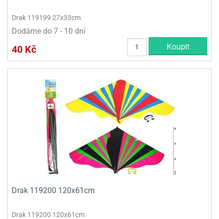
ni
trol
nions
ni
pytky
lónky
aw
Drak 119199 27x33cm
lónky
necraft
trol
tový
Dodáme do 7 - 10 dní
iz
incezny
Koupit
40 Kč
ooby
oo
iderman
onge
ob
ar
rs
apková
trola
aw
Drak 119200 120x61cm
trol
olls
Drak 119200 120x61cm