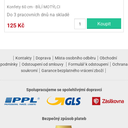
Konfety 60 cm - BÍLÍ MOTÝLCI
Do 3 pracovních dnů na skladě
Koupit
125 Kč
┊
Kontakty
┊
Doprava
┊
Místa osobního odběru
┊
Obchodní
podmínky
┊
Odstoupení od smlouvy
┊
Formulář k odstoupení
┊
Ochrana
soukromí
┊
Garance bezplatného vrácení zboží
┊
Spolupracujeme se spolehlivými dopravci
Bezpečný způsob plateb