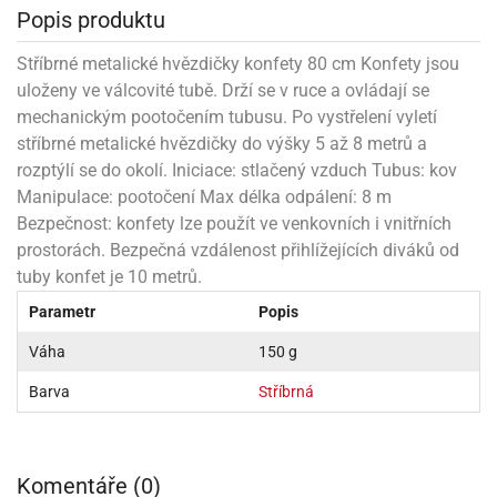
rprise!
noční
rty
anes
ary
fukovací
rousky
rty
ary
gasliz
Popis produktu
píry
sky
čírky
edvěd
ačky
oboučky
áša
íčky
ckey
umové
rusy
umové
roma
lení
nné
Stříbrné metalické hvězdičky konfety 80 cm Konfety jsou
moni
lónky
eativní
ňaty
lónky
reje
edvěd
rty
nnie
uloženy ve válcovité tubě. Drží se v ruce a ovládají se
ačky
iz
šky
lium
nions
ouse
zvánky
lium
mechanickým pootočením tubusu. Po vystřelení vyletí
nné
raculous
skavky
tivátor
stříbrné metalické hvězdičky do výšky 5 až 8 metrů a
lení
fuzery
nnie
moni
lónky
rty
lónky
rozptýlí se do okolí. Iniciace: stlačený vzduch Tubus: kov
uzelná
ro
robu
ruška
ntány
delovací
ckey
nions
Manipulace: pootočení Max délka odpálení: 8 m
íčky
delovací
izu
lónky
ouse
Bezpečnost: konfety lze použít ve venkovních i vnitřních
lónky
rný
ráti
rty
rty
rviva
prostorách. Bezpečná vzdálenost přihlížejících diváků od
fukovačky
cour
ameňáci
fukovačky
tuby konfet je 10 metrů.
ooby
skavky
iz
ojovací
dvídek
hádkové
oo
ojovací
Parametr
Popis
lónky
ú
incezny
lónky
ro
pidla
iderman
ntány
Váha
150 g
dní
ckey
ntíky
dní
robu
ar
omby
mby
Barva
Stříbrná
rty
izu
ooby
rs
nnie
íslušenství
oo
ouse
íslušenství
ličky
apková
apková
trola
lónkům
moni
lónkům
Komentáře (0)
iz
trola
aw