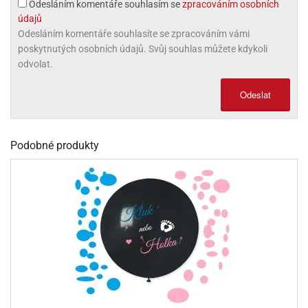
Odesláním komentáře souhlasím se
zpracováním osobních
olové
údajů
Odesláním komentáře souhlasíte se zpracováním vámi
poskytnutých osobních údajů. Svůj souhlas můžete kdykoli
odvolat.
Odeslat
Podobné produkty