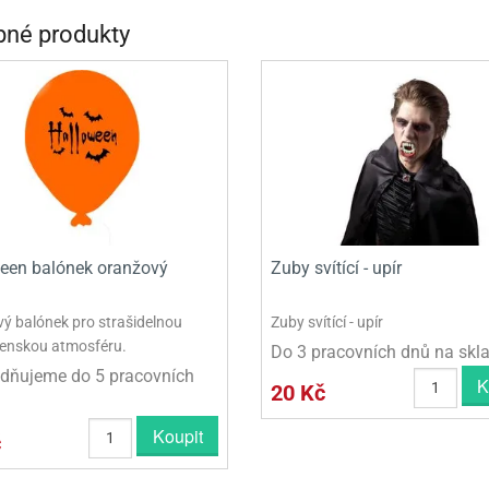
INCEZNY
né produkty
OBY DOO
IDERMAN
NGE BOB
AR WARS
PATROLA PAW PATROL
een balónek oranžový
Zuby svítící - upír
S - TROLOVÉ
ý balónek pro strašidelnou
Zuby svítící - upír
enskou atmosféru.
Do 3 pracovních dnů na skl
dňujeme do 5 pracovních
K
20 Kč
Koupit
č