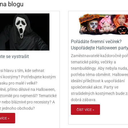
 na blogu
Pořádáte firemní večírek?
Uspořádejte Halloween part
Zaměstnavatelé každoročně poř
te se vystrašit
tematické pátky, večírky a
teambuildingy. Aby nebyla nuda,
i hlavu s tím, kde sehnat
potřeba téma obměnit. Hallowee
lní kostýmy? Potřebujete kostým
ideální příležitost k uspořádání
sku pro malé i velké?
společenské akce. Party ve
elné, přímo děsivé na Halloween,
strašidelných kostýmech bude 
ztomilé pro nejmenší? Tematické
dobrá zábava.
 nebo bláznivé pro recesisty? A
 z jednoho obchodu?
ČÍST VÍCE »
VÍCE »