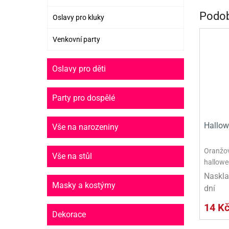
PR
Podob
Oslavy pro kluky
SCO
Venkovní party
SP
Oslavy pro děti
SPO
ST
Party pro dospělé
TLAPKOVÁ 
Hallow
Vše na narozeniny
TROLL
Oranžov
Vše na stůl
hallowe
Naskla
Masky a kostýmy
dní
14 K
Dekorace