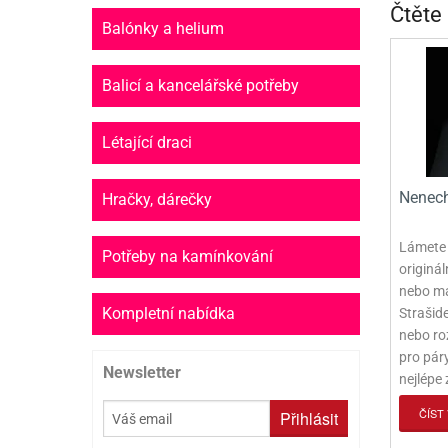
Čtěte
Balónky a helium
Balicí a kancelářské potřeby
Létající draci
Nenech
Hračky, dárečky
Lámete s
Potřeby na kamínkování
originá
nebo ma
Kompletní nabídka
Strašid
nebo ro
pro páry
Newsletter
nejlépe
ČÍST 
Přihlásit