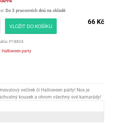
RAPPA
CÍ HRAČKY
NAPICHOVÁTKA A ZÁPICHY
AKTIVÁTOR NA VÝROBU SLIZU
PARUKY
Do 3 pracovních dnů na skladě
st:
Í HRAČKY
TALÍŘE
BARVIVA NA SLIZ
VOUSY
66 Kč
VLOŽIT DO KOŠÍKU
UBROUSKY
LEPIDLA NA VÝROBU SLIZU
ZUBY
uktu: P18824
UBRUSY
KULIČKY NA SLIZ
:
Halloween party
TÁNY NA DORTY
TŘPYTKY
HOTOVÝ SLIZ
nevalový večírek či Halloween párty! Nos je
o úchvatný kousek a ohrom všechny své kamarády!