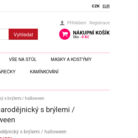
CZK
EUR
Přihlášení
Registrace
NÁKUPNÍ
KOŠÍK
Vyhledat
0
ks -
0 Kč
VŠE NA STŮL
MASKY A KOSTÝMY
ÁREČKY
BRČKA
KAMÍNKOVÁNÍ
BRÝLE
AUTÍČKA
JEDLÉ TŘPYTKY DO NÁPOJŮ
ČELENKY
 ZAVĚŠENÍ
 HRAČKY
JEDLÉ ZDOBENÍ
FOTODOPLŇKY, FOTOKOUTEK
ý s brýlemi / halloween
arodějnický s brýlemi /
ČI
JEDNORÁZOVÉ PŘÍBORY
KLOBOUKY, ČEPICE
oween
Y
 ŠABLONY
KELÍMKY A POHÁRKY
POHÁRKY NA ZÁKUSKY
KOSTÝMY
dějnický s brýlemi / halloween
LIZ
KOŠÍČKY NA MUFFINY
AROMA NA SLIZ
TÉMATICKÉ KELÍMKY
MASKY