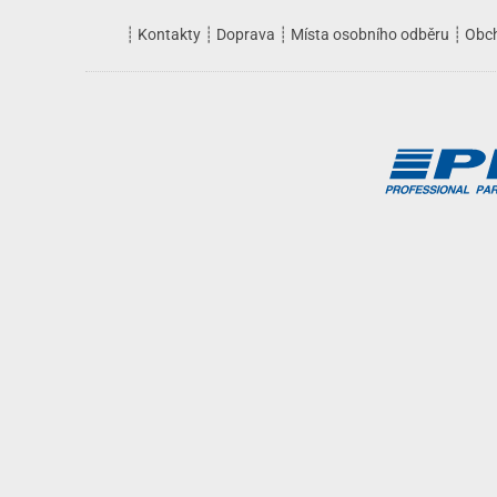
┊
Kontakty
┊
Doprava
┊
Místa osobního odběru
┊
Obc