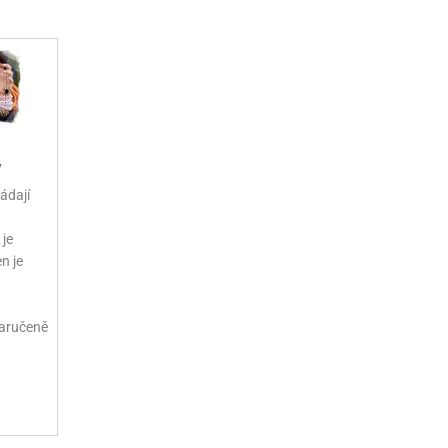
y
ádají
 je
n je
zaručeně