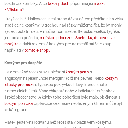
rprise!
noční
rty
anes
ary
fukovací
rousky
rty
ary
gasliz
kostlivci a zombíky. A co
takový duch
připomínající
masku
píry
sky
čírky
edvěd
ačky
oboučky
z Vřískotu
?
áša
íčky
ckey
umové
rusy
umové
roma
lení
nné
moni
lónky
eativní
ňaty
I když se blíží Halloween, není radno dávat dětem předškolního věku
lónky
reje
edvěd
rty
nnie
ačky
iz
strašidelné kostýmy. S trochou nadsázky můžeme říct, že by mohly
šky
lium
nions
ouse
zvánky
lium
vyděsit ostatní děti. A možná i sami sebe. Berušku, včelku, tygříka,
nné
raculous
skavky
tivátor
jednookou příšerku,
mořskou princeznu, Sněhurku, duhovou vílu,
lení
fuzery
nnie
moni
lónky
rty
lónky
uzelná
motýlka
a další roztomilé kostýmy pro nejmenší můžete koupit
ro
robu
ruška
ntány
delovací
například v
tomto e-shopu
.
ckey
nions
íčky
delovací
izu
lónky
ouse
lónky
rný
ráti
rty
rty
Kostýmy pro dospělé
rviva
fukovačky
cour
ameňáci
fukovačky
ooby
Jste odvážný recesista? Oblečte si
kostým penis
s
skavky
iz
ojovací
dvídek
hádkové
oo
anglickým nápisem „hold me tight“ (drž mě pevně). Nebo
kostým
ojovací
lónky
ú
incezny
lónky
ro
letušky pro muže
s typickou pokrývkou hlavy, kterou znáte
pidla
iderman
ntány
z amerických filmů. Vaše chlupaté nohy v lodičkách jistě pobaví
dní
ckey
ntíky
dní
robu
široké obecenstvo. A kdyby toho pohoršení bylo málo, obléknout si
ar
omby
mby
rty
izu
kostým plavčíka
či plavčice se značně neoholeným klínem může být
ooby
rs
nnie
íslušenství
velká legrace.
oo
ouse
íslušenství
ličky
apková
apková
trola
lónkům
moni
Máte-li ještě větší odvahu než recesista v bláznivém kostýmu,
lónkům
iz
trola
aw