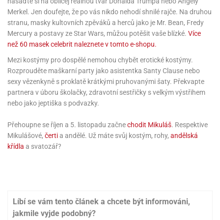
nasaďte si na obličej reálnou tvář Donalda Trumpa nebo Angely
ni
trol
nions
ni
Merkel. Jen doufejte, že po vás nikdo nehodí shnilé rajče. Na druhou
pytky
lónky
aw
lónky
stranu, masky kultovních zpěváků a herců jako je Mr. Bean, Fredy
necraft
trol
tový
Mercury a postavy ze Star Wars, můžou potěšit vaše blízké.
Více
iz
než 60 masek celebrit naleznete v tomto e-shopu.
incezny
Mezi kostýmy pro dospělé nemohou chybět erotické kostýmy.
ooby
Rozprouděte maškarní party jako asistentka Santy Clause nebo
oo
sexy vězenkyně s proklatě krátkými pruhovanými šaty. Překvapte
iderman
partnera v úboru školačky, zdravotní sestřičky s velkým výstřihem
nebo jako jeptiška s podvazky.
onge
ob
Přehoupne se říjen a 5. listopadu začne
chodit Mikuláš
. Respektive
Mikulášové,
čerti
a andělé. Už máte svůj kostým, rohy,
andělská
ar
křídla
a svatozář?
rs
apková
trola
aw
trol
Líbí se vám tento článek a chcete být informováni,
olls
jakmile vyjde podobný?