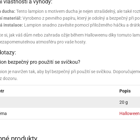
í vlastnosti a výhody:
INCEZNY
n ducha:
Tento lampion s motivem ducha je nejen strašidelný, ale také rozto
OBY DOO
ní materiál:
Vyrobeno z pevného papíru, který je odolný a bezpečný při pou
 instalace:
Lampion snadno zavěsíte pomocí přiloženého háčku a drátk
IDERMAN
e si, jak váš dům nebo zahrada ožije během Halloweenu díky tomuto lampi
 nezapomenutelnou atmosféru pro vaše hosty.
NGE BOB
dotazy:
AR WARS
ion bezpečný pro použití se svíčkou?
PATROLA PAW PATROL
ion je navržen tak, aby byl bezpečný při použití se svíčkou. Doporučuje
z dozoru.
S - TROLOVÉ
tr
Popis
20 g
téma
Halloween
né produkty