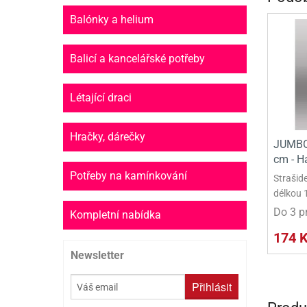
Balónky a helium
Balicí a kancelářské potřeby
Létající draci
Hračky, dárečky
JUMBO
cm - H
Potřeby na kamínkování
Strašid
délkou 
Do 3 p
Kompletní nabídka
174 
Newsletter
Přihlásit