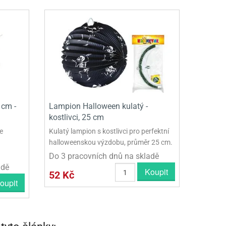
 cm -
Lampion Halloween kulatý -
kostlivci, 25 cm
e
Kulatý lampion s kostlivci pro perfektní
halloweenskou výzdobu, průměr 25 cm.
Do 3 pracovních dnů na skladě
adě
Koupit
52 Kč
oupit