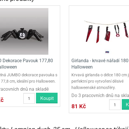
 Dekorace Pavouk 177,80
Girlanda - krvavé nářadí 180
alloween
Halloween
elná JUMBO dekorace pavouka s
Krvavá girlanda o délce 180 cm j
177,8 cm, ideální pro Halloween.
perfektní pro vytvoření děsivé
halloweenské atmosféry.
racovních dnů na skladě
Do 3 pracovních dnů na skl
Koupit
Kč
K
81 Kč