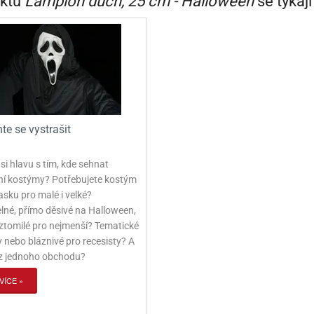
ktu
Lampion duch, 25 cm - Halloween
se týkají
te se vystrašit
i hlavu s tím, kde sehnat
lní kostýmy? Potřebujete kostým
sku pro malé i velké?
elné, přímo děsivé na Halloween,
ztomilé pro nejmenší? Tematické
 nebo bláznivé pro recesisty? A
 z jednoho obchodu?
VÍCE »