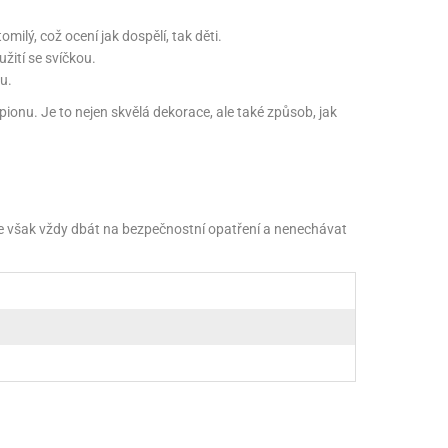
milý, což ocení jak dospělí, tak děti.
žití se svíčkou.
u.
onu. Je to nejen skvělá dekorace, ale také způsob, jak
me však vždy dbát na bezpečnostní opatření a nenechávat