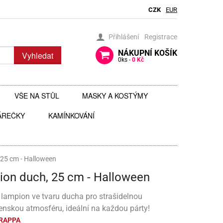
CZK
EUR
Přihlášení
Registrace
NÁKUPNÍ
KOŠÍK
Vyhledat
0
ks -
0 Kč
VŠE NA STŮL
MASKY A KOSTÝMY
ÁREČKY
BRČKA
KAMÍNKOVÁNÍ
BRÝLE
AUTÍČKA
JEDLÉ TŘPYTKY DO NÁPOJŮ
ČELENKY
 ZAVĚŠENÍ
 HRAČKY
JEDLÉ ZDOBENÍ
FOTODOPLŇKY, FOTOKOUTEK
25 cm - Halloween
on duch, 25 cm - Halloween
ČI
JEDNORÁZOVÉ PŘÍBORY
KLOBOUKY, ČEPICE
Y
 ŠABLONY
KELÍMKY A POHÁRKY
POHÁRKY NA ZÁKUSKY
KOSTÝMY
 lampion ve tvaru ducha pro strašidelnou
nskou atmosféru, ideální na každou párty!
LIZ
KOŠÍČKY NA MUFFINY
AROMA NA SLIZ
TÉMATICKÉ KELÍMKY
MASKY
RAPPA