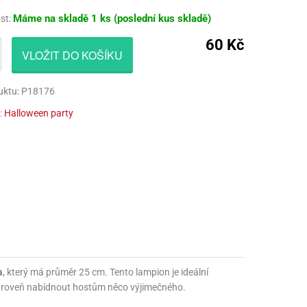
CÍ HRAČKY
NAPICHOVÁTKA A ZÁPICHY
AKTIVÁTOR NA VÝROBU SLIZU
PARUKY
Máme na skladě
1 ks (poslední kus skladě)
st:
60 Kč
Í HRAČKY
TALÍŘE
BARVIVA NA SLIZ
VOUSY
VLOŽIT DO KOŠÍKU
UBROUSKY
LEPIDLA NA VÝROBU SLIZU
ZUBY
uktu: P18176
UBRUSY
KULIČKY NA SLIZ
:
Halloween party
TÁNY NA DORTY
TŘPYTKY
HOTOVÝ SLIZ
a
, který má průměr 25 cm. Tento lampion je ideální
 zároveň nabídnout hostům něco výjimečného.