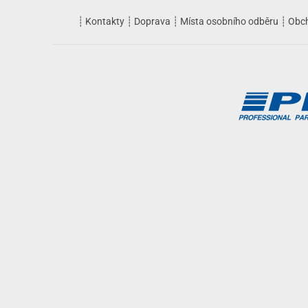
┊
Kontakty
┊
Doprava
┊
Místa osobního odběru
┊
Obc