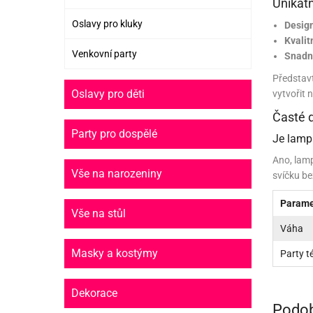
Unikátn
PR
Oslavy pro kluky
Desig
SCO
Kvalit
Venkovní party
Snadná
SP
Představt
Oslavy pro děti
vytvořit
SPO
Časté 
ST
Party pro dospělé
Je lamp
TLAPKOVÁ 
Ano, lamp
Vše na narozeniny
svíčku be
TROLL
Parame
Vše na stůl
Váha
Masky a kostýmy
Party 
Dekorace
Podob