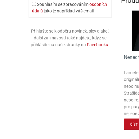
Produ
Souhlasím se zpracováním
osobních
údajů
jako je například váš email
Přihlašte se k odběru novinek, slev a akcí,
další zajímavosti také najdete, když se
přihlásíte na naše stránky na
Facebooku
.
Nenech
Lámete s
originá
nebo ma
Strašid
nebo ro
pro páry
nejlépe
ČÍST 