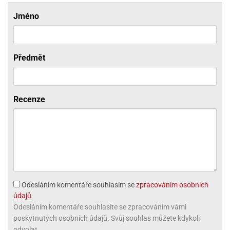
ni
trol
nions
ni
pytky
Jméno
lónky
aw
lónky
necraft
trol
tový
iz
incezny
Předmět
ooby
oo
iderman
Recenze
onge
ob
ar
rs
apková
trola
Odesláním komentáře souhlasím se
zpracováním osobních
aw
údajů
trol
Odesláním komentáře souhlasíte se zpracováním vámi
poskytnutých osobních údajů. Svůj souhlas můžete kdykoli
olls
odvolat.