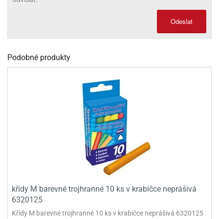
olové
Odeslat
Podobné produkty
křídy M barevné trojhranné 10 ks v krabičce neprášivá
6320125
Křídy M barevné trojhranné 10 ks v krabičce neprášivá 6320125