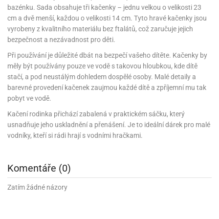
rprise!
noční
rty
anes
ary
fukovací
rousky
rty
ary
gasliz
píry
bazénku. Sada obsahuje tři kačenky – jednu velkou o velikosti 23
sky
čírky
edvěd
ačky
oboučky
áša
cm a dvě menší, každou o velikosti 14 cm. Tyto hravé kačenky jsou
íčky
ckey
umové
rusy
umové
roma
lení
nné
moni
vyrobeny z kvalitního materiálu bez ftalátů, což zaručuje jejich
lónky
eativní
ňaty
lónky
reje
edvěd
rty
nnie
bezpečnost a nezávadnost pro děti.
ačky
iz
šky
lium
nions
ouse
zvánky
lium
nné
raculous
Při používání je důležité dbát na bezpečí vašeho dítěte. Kačenky by
skavky
tivátor
lení
fuzery
měly být používány pouze ve vodě s takovou hloubkou, kde dítě
nnie
moni
lónky
rty
lónky
uzelná
ro
stačí, a pod neustálým dohledem dospělé osoby. Malé detaily a
robu
ruška
ntány
delovací
ckey
nions
íčky
barevné provedení kačenek zaujmou každé dítě a zpříjemní mu tak
delovací
izu
lónky
ouse
lónky
pobyt ve vodě.
rný
ráti
rty
rty
rviva
fukovačky
cour
ameňáci
Kačení rodinka přichází zabalená v praktickém sáčku, který
fukovačky
ooby
skavky
usnadňuje jeho uskladnění a přenášení. Je to ideální dárek pro malé
iz
ojovací
dvídek
hádkové
oo
ojovací
vodníky, kteří si rádi hrají s vodními hračkami.
lónky
ú
incezny
lónky
ro
pidla
iderman
ntány
dní
ckey
ntíky
dní
robu
Komentáře (0)
ar
omby
mby
rty
izu
ooby
rs
nnie
íslušenství
Zatím žádné názory
oo
ouse
íslušenství
ličky
apková
apková
trola
lónkům
moni
lónkům
iz
trola
aw