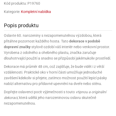
rprise!
noční
rty
anes
ary
fukovací
rousky
rty
ary
gasliz
Kód produktu: P19760
píry
sky
čírky
edvěd
ačky
oboučky
áša
íčky
ckey
umové
rusy
Kategorie:
Kompletní nabídka
umové
roma
lení
nné
moni
lónky
eativní
ňaty
lónky
reje
edvěd
rty
nnie
ačky
iz
šky
Popis produktu
lium
nions
ouse
zvánky
lium
nné
raculous
skavky
tivátor
lení
fuzery
nnie
moni
Oslavte 60. narozeniny s nezapomenutelnou výzdobou, která
lónky
rty
lónky
uzelná
ro
přitáhne pozornost každého hosta. Tato
dekorace v podobě
robu
ruška
ntány
delovací
ckey
nions
íčky
delovací
dopravní značky
stylově ozdobí váš interiér nebo venkovní prostor.
izu
lónky
ouse
lónky
Vyrobena z odolného a ohebného plastu, značka zaručuje
rný
ráti
rty
rty
rviva
dlouhotrvající použití a snadno se přizpůsobí jakémukoliv prostředí.
fukovačky
cour
ameňáci
fukovačky
ooby
skavky
Dekorace má průměr 48 cm, což zajišťuje, že bude vidět i z větší
iz
ojovací
dvídek
hádkové
oo
ojovací
vzdálenosti. Praktické oko v horní části umožňuje jednoduché
lónky
ú
incezny
lónky
ro
pidla
zavěšení kdekoliv si přejete, zatímco možnost použití lepicí pásky
iderman
ntány
nabízí alternativu pro přídavné upevnění na dveře nebo stěnu.
dní
ckey
ntíky
dní
robu
ar
omby
mby
rty
Dopřejte oslavenci pocit výjimečnosti s touto
vtipnou a originální
izu
ooby
rs
nnie
dekorací
, která udělá jeho narozeninovou oslavu skutečně
íslušenství
oo
ouse
íslušenství
ličky
nezapomenutelnou.
apková
apková
trola
lónkům
moni
lónkům
iz
trola
aw