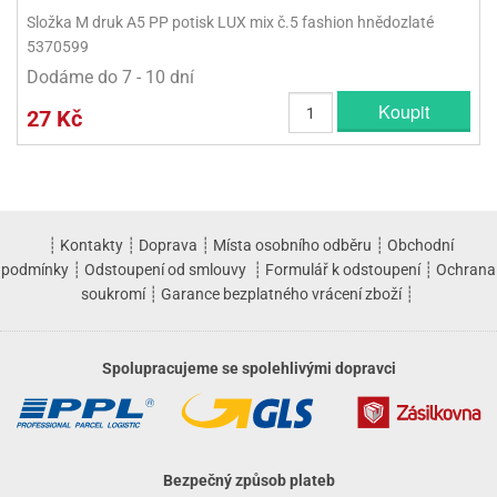
Složka M druk A5 PP potisk LUX mix č.5 fashion hnědozlaté
5370599
Dodáme do 7 - 10 dní
Koupit
27 Kč
┊
Kontakty
┊
Doprava
┊
Místa osobního odběru
┊
Obchodní
podmínky
┊
Odstoupení od smlouvy
┊
Formulář k odstoupení
┊
Ochrana
soukromí
┊
Garance bezplatného vrácení zboží
┊
Spolupracujeme se spolehlivými dopravci
Bezpečný způsob plateb