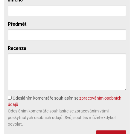
ni
trol
nions
ni
pytky
lónky
aw
lónky
necraft
trol
tový
Předmět
iz
incezny
ooby
oo
Recenze
iderman
onge
ob
ar
rs
Odesláním komentáře souhlasím se
zpracováním osobních
apková
údajů
trola
Odesláním komentáře souhlasíte se zpracováním vámi
aw
poskytnutých osobních údajů. Svůj souhlas můžete kdykoli
trol
odvolat.
olls