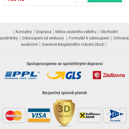
┊
Kontakty
┊
Doprava
┊
Místa osobního odběru
┊
Obchodní
podmínky
┊
Odstoupení od smlouvy
┊
Formulář k odstoupení
┊
Ochrana
soukromí
┊
Garance bezplatného vrácení zboží
┊
Spolupracujeme se spolehlivými dopravci
Bezpečný způsob plateb