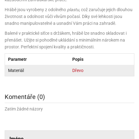
rprise!
noční
rty
anes
ary
fukovací
rousky
rty
ary
gasliz
píry
sky
čírky
edvěd
ačky
oboučky
Hrábě jsou vyrobeny z odolného
plastu
, což zaručuje jejich dlouhou
áša
íčky
ckey
umové
rusy
umové
roma
životnost a odolnost vůči vlivům počasí. Díky své lehkosti jsou
lení
nné
moni
lónky
eativní
ňaty
lónky
snadno manipulovatelné a usnadní Vám práci na zahradě.
reje
edvěd
rty
nnie
ačky
iz
šky
lium
nions
ouse
zvánky
lium
Balené v praktické síťce s držákem, hrábě lze snadno skladovat i
nné
raculous
skavky
tivátor
přenášet. Užijte si pohodlné ukládání s minimálním nárokem na
lení
fuzery
nnie
moni
lónky
rty
lónky
prostor. Perfektní spojení kvality a praktičnosti.
uzelná
ro
robu
ruška
ntány
delovací
ckey
nions
íčky
delovací
izu
Parametr
Popis
lónky
ouse
lónky
rný
ráti
rty
rty
rviva
Materiál
Dřevo
fukovačky
cour
ameňáci
fukovačky
ooby
skavky
iz
ojovací
dvídek
hádkové
oo
ojovací
lónky
ú
incezny
lónky
ro
pidla
iderman
Komentáře (0)
ntány
dní
ckey
ntíky
dní
robu
ar
omby
Zatím žádné názory
mby
rty
izu
ooby
rs
nnie
íslušenství
oo
ouse
íslušenství
ličky
apková
apková
trola
lónkům
moni
lónkům
iz
trola
aw
Jméno