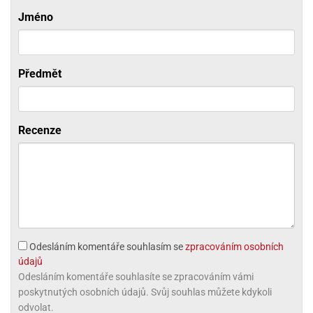
ni
trol
nions
ni
Jméno
pytky
lónky
aw
lónky
necraft
trol
tový
iz
incezny
Předmět
ooby
oo
iderman
Recenze
onge
ob
ar
rs
apková
Odesláním komentáře souhlasím se
zpracováním osobních
trola
údajů
aw
trol
Odesláním komentáře souhlasíte se zpracováním vámi
poskytnutých osobních údajů. Svůj souhlas můžete kdykoli
olls
odvolat.