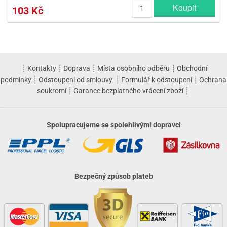
Koupit
103 Kč
┊
Kontakty
┊
Doprava
┊
Místa osobního odběru
┊
Obchodní
podmínky
┊
Odstoupení od smlouvy
┊
Formulář k odstoupení
┊
Ochrana
soukromí
┊
Garance bezplatného vrácení zboží
┊
Spolupracujeme se spolehlivými dopravci
Bezpečný způsob plateb