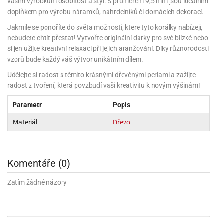
rprise!
noční
rty
vašim výrobkům osobitost a styl. S průměrem 9,5 mm jsou ideálním
anes
ary
fukovací
rousky
rty
ary
gasliz
píry
sky
čírky
edvěd
doplňkem pro výrobu náramků, náhrdelníků či domácích dekorací.
ačky
oboučky
áša
íčky
ckey
umové
rusy
umové
roma
lení
nné
Jakmile se ponoříte do světa možnosti, které tyto korálky nabízejí,
moni
lónky
eativní
ňaty
lónky
reje
edvěd
nebudete chtít přestat! Vytvořte originální dárky pro své blízké nebo
rty
nnie
ačky
iz
šky
lium
nions
ouse
si jen užijte kreativní relaxaci při jejich aranžování. Díky různorodosti
zvánky
lium
nné
raculous
skavky
vzorů bude každý váš výtvor unikátním dílem.
tivátor
lení
fuzery
nnie
moni
lónky
rty
lónky
uzelná
Udělejte si radost s těmito krásnými dřevěnými perlami a zažijte
ro
robu
ruška
ntány
delovací
radost z tvoření, která povzbudí vaši kreativitu k novým výšinám!
ckey
nions
íčky
delovací
izu
lónky
ouse
lónky
rný
ráti
rty
Parametr
Popis
rty
rviva
fukovačky
cour
ameňáci
fukovačky
ooby
Materiál
Dřevo
skavky
iz
ojovací
dvídek
hádkové
oo
ojovací
lónky
ú
incezny
lónky
ro
pidla
iderman
ntány
dní
ckey
ntíky
dní
Komentáře (0)
robu
ar
omby
mby
rty
izu
ooby
rs
nnie
Zatím žádné názory
íslušenství
oo
ouse
íslušenství
ličky
apková
apková
trola
lónkům
moni
lónkům
iz
trola
aw