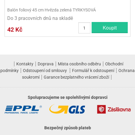
Balón foliový 45 cm Hvězda zelená TYRKYSOVÁ
Do 3 pracovních dnů na skladě
Koupit
42 Kč
┊
Kontakty
┊
Doprava
┊
Místa osobního odběru
┊
Obchodní
podmínky
┊
Odstoupení od smlouvy
┊
Formulář k odstoupení
┊
Ochrana
soukromí
┊
Garance bezplatného vrácení zboží
┊
Spolupracujeme se spolehlivými dopravci
Bezpečný způsob plateb