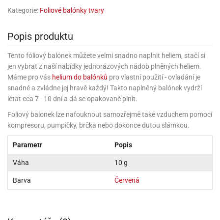
rprise!
noční
rty
anes
ary
fukovací
rousky
rty
ary
gasliz
píry
sky
čírky
Kategorie:
Foliové balónky tvary
edvěd
ačky
oboučky
áša
íčky
ckey
umové
rusy
umové
roma
lení
nné
moni
lónky
eativní
ňaty
lónky
Popis produktu
reje
edvěd
rty
nnie
ačky
iz
šky
lium
nions
ouse
zvánky
lium
nné
raculous
Tento fóliový balónek můžete velmi snadno naplnit heliem, stačí si
skavky
tivátor
lení
fuzery
jen vybrat z naší nabídky jednorázových nádob plněných heliem.
nnie
moni
lónky
rty
lónky
uzelná
ro
Máme pro vás
helium do balónků
pro vlastní použití - ovladání je
robu
ruška
ntány
delovací
ckey
nions
íčky
snadné a zvládne jej hravě každý! Takto naplněný balónek vydrží
delovací
izu
lónky
ouse
lónky
létat cca 7 - 10 dní a dá se opakovaně plnit.
rný
ráti
rty
rty
rviva
fukovačky
cour
ameňáci
Foliový balonek lze nafouknout samozřejmě také vzduchem pomocí
fukovačky
ooby
skavky
kompresoru, pumpičky, brčka nebo dokonce dutou slámkou.
iz
ojovací
dvídek
hádkové
oo
ojovací
lónky
ú
incezny
lónky
ro
Parametr
Popis
pidla
iderman
ntány
dní
ckey
ntíky
Váha
10 g
dní
robu
ar
omby
mby
rty
izu
ooby
rs
nnie
Barva
Červená
íslušenství
oo
ouse
íslušenství
ličky
apková
apková
trola
lónkům
moni
lónkům
iz
trola
aw