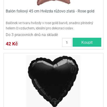
Balón foliový 45 cm Hvězda růžovo zlatá - Rose gold
Balónek ve tvaru hvězdy v rose gold barvě, snadno plnitelný
heliem či vzduchem, ideální pro dekoraci oslav.
Do 3 pracovních dnů na skladě
Koupit
42 Kč