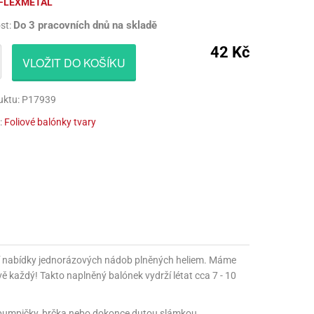
FLEXMETAL
CÍ HRAČKY
NAPICHOVÁTKA A ZÁPICHY
AKTIVÁTOR NA VÝROBU SLIZU
PARUKY
Do 3 pracovních dnů na skladě
st:
Í HRAČKY
TALÍŘE
BARVIVA NA SLIZ
VOUSY
42 Kč
VLOŽIT DO KOŠÍKU
UBROUSKY
LEPIDLA NA VÝROBU SLIZU
ZUBY
uktu: P17939
UBRUSY
KULIČKY NA SLIZ
:
Foliové balónky tvary
TÁNY NA DORTY
TŘPYTKY
HOTOVÝ SLIZ
naší nabídky jednorázových nádob plněných heliem. Máme
avě každý! Takto naplněný balónek vydrží létat cca 7 - 10
pumpičky, brčka nebo dokonce dutou slámkou.