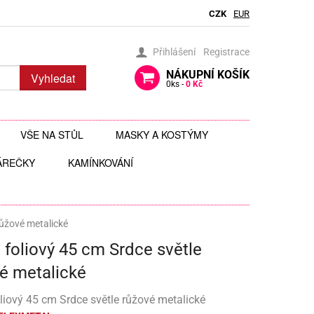
CZK
EUR
Přihlášení
Registrace
NÁKUPNÍ
KOŠÍK
Vyhledat
0
ks -
0 Kč
VŠE NA STŮL
MASKY A KOSTÝMY
ÁREČKY
BRČKA
KAMÍNKOVÁNÍ
BRÝLE
AUTÍČKA
JEDLÉ TŘPYTKY DO NÁPOJŮ
ČELENKY
 ZAVĚŠENÍ
 HRAČKY
JEDLÉ ZDOBENÍ
FOTODOPLŇKY, FOTOKOUTEK
růžové metalické
 foliový 45 cm Srdce světle
ČI
JEDNORÁZOVÉ PŘÍBORY
KLOBOUKY, ČEPICE
é metalické
Y
 ŠABLONY
KELÍMKY A POHÁRKY
POHÁRKY NA ZÁKUSKY
KOSTÝMY
liový 45 cm Srdce světle růžové metalické
LIZ
KOŠÍČKY NA MUFFINY
AROMA NA SLIZ
TÉMATICKÉ KELÍMKY
MASKY