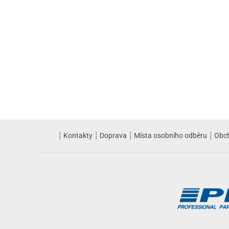
┊
Kontakty
┊
Doprava
┊
Místa osobního odběru
┊
Obc