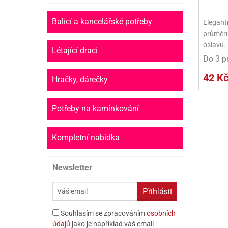
Balicí a kancelářské potřeby
Elegantn
průměru
oslavu.
Létající draci
Do 3 p
42 K
Hračky, dárečky
Potřeby na kamínkování
Kompletní nabídka
Newsletter
Přihlásit
Souhlasím se zpracováním
osobních
údajů
jako je například váš email