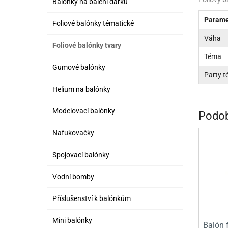
Balónky na balení dárků
PR
Parame
Foliové balónky tématické
SCO
Váha
Foliové balónky tvary
SP
Téma
Gumové balónky
SPO
Party 
ST
Helium na balónky
TLAPKOVÁ 
Modelovací balónky
Podob
TROLL
Nafukovačky
Spojovací balónky
Vodní bomby
Příslušenství k balónkům
Mini balónky
Balón f