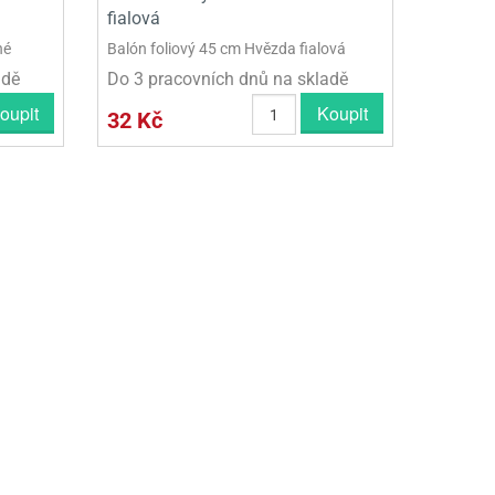
fialová
né
Balón foliový 45 cm Hvězda fialová
adě
Do 3 pracovních dnů na skladě
oupit
Koupit
32 Kč