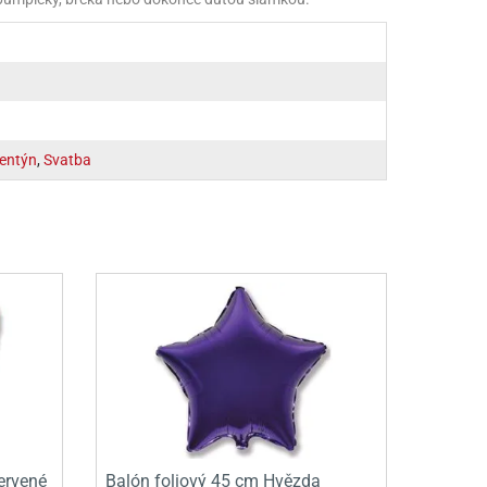
lentýn
,
Svatba
ervené
Balón foliový 45 cm Hvězda