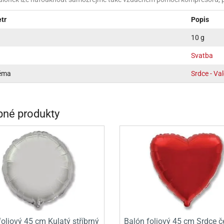
INCEZNY
tr
Popis
OBY DOO
10 g
IDERMAN
Svatba
NGE BOB
téma
Srdce - Va
AR WARS
PATROLA PAW PATROL
né produkty
S - TROLOVÉ
oliový 45 cm Kulatý stříbrný
Balón foliový 45 cm Srdce č