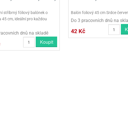
í stříbrný fóliový balónek o
Balón foliový 45 cm Srdce červe
 45 cm, ideální pro každou
Do 3 pracovních dnů na skl
K
42 Kč
racovních dnů na skladě
Koupit
č