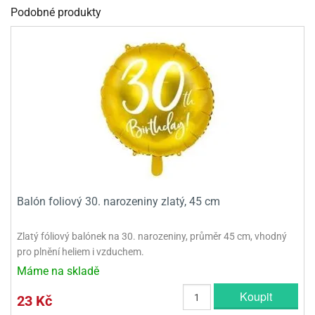
Podobné produkty
olové
Balón foliový 30. narozeniny zlatý, 45 cm
Zlatý fóliový balónek na 30. narozeniny, průměr 45 cm, vhodný
pro plnění heliem i vzduchem.
Máme na skladě
Koupit
23 Kč