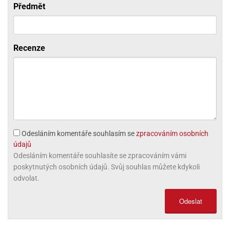
Předmět
ni
trol
nions
ni
pytky
lónky
aw
lónky
necraft
trol
tový
iz
incezny
Recenze
ooby
oo
iderman
onge
ob
Odesláním komentáře souhlasím se
zpracováním osobních
ar
údajů
rs
Odesláním komentáře souhlasíte se zpracováním vámi
poskytnutých osobních údajů. Svůj souhlas můžete kdykoli
apková
odvolat.
trola
aw
Odeslat
trol
olls