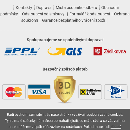
┊
Kontakty
┊
Doprava
┊
Místa osobního odběru
┊
Obchodní
podmínky
┊
Odstoupení od smlouvy
┊
Formulář k odstoupení
┊
Ochrana
soukromí
┊
Garance bezplatného vrácení zboží
┊
Spolupracujeme se spolehlivými dopravci
Bezpečný způsob plateb
Rádi bychom vám sdělili, že naše stránky využívají soubory zvané cookies.
Vaše objednávky jsou u nás v bezpečí
Tyhle malé sušenky nám třeba pomáhají zjistit, co máte rádi a co vás zajímá,
a tak můžeme zlepšit váš zážitek na stránkách. Pokud máte rádi
dlouhé