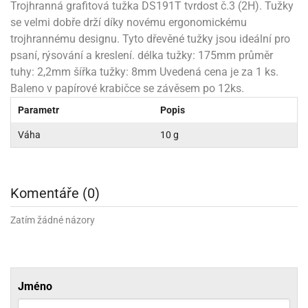
rprise!
noční
rty
anes
ary
fukovací
rousky
rty
Trojhranná grafitová tužka DS191T tvrdost č.3 (2H). Tužky
ary
gasliz
píry
sky
čírky
edvěd
ačky
oboučky
se velmi dobře drží díky novému ergonomickému
áša
íčky
ckey
umové
rusy
umové
roma
lení
nné
trojhrannému designu. Tyto dřevěné tužky jsou ideální pro
moni
lónky
eativní
ňaty
lónky
reje
edvěd
rty
nnie
psaní, rýsování a kreslení. délka tužky: 175mm průměr
ačky
iz
šky
lium
nions
ouse
zvánky
tuhy: 2,2mm šířka tužky: 8mm Uvedená cena je za 1 ks.
lium
nné
raculous
skavky
tivátor
Baleno v papírové krabičce se závěsem po 12ks.
lení
fuzery
nnie
moni
lónky
rty
lónky
uzelná
ro
Parametr
Popis
robu
ruška
ntány
delovací
ckey
nions
íčky
delovací
izu
lónky
ouse
Váha
10 g
lónky
rný
ráti
rty
rty
rviva
fukovačky
cour
ameňáci
fukovačky
ooby
skavky
iz
ojovací
dvídek
hádkové
oo
ojovací
Komentáře (0)
lónky
ú
incezny
lónky
ro
pidla
iderman
ntány
Zatím žádné názory
dní
ckey
ntíky
dní
robu
ar
omby
mby
rty
izu
ooby
rs
nnie
íslušenství
oo
ouse
íslušenství
ličky
apková
Jméno
apková
trola
lónkům
moni
lónkům
iz
trola
aw