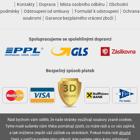
┊
Kontakty
┊
Doprava
┊
Místa osobního odběru
┊
Obchodní
podmínky
┊
Odstoupení od smlouvy
┊
Formulář k odstoupení
┊
Ochrana
soukromí
┊
Garance bezplatného vrácení zboží
┊
Spolupracujeme se spolehlivými dopravci
Bezpečný způsob plateb
Rádi bychom vám sdělili, že naše stránky využívají soubory zvané cookies.
Vaše objednávky jsou u nás v bezpečí
Tyhle malé sušenky nám třeba pomáhají zjistit, co máte rádi a co vás zajímá,
a tak můžeme zlepšit váš zážitek na stránkách. Pokud máte rádi
dlouhé
čtení
, v patičce najdete plno odkazů, kde najdete celou kupu informací.