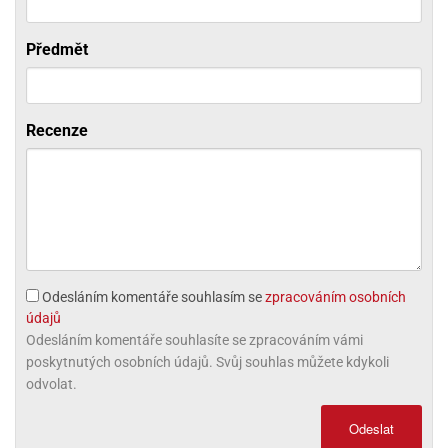
ni
trol
nions
ni
pytky
lónky
aw
lónky
Předmět
necraft
trol
tový
iz
incezny
ooby
Recenze
oo
iderman
onge
ob
ar
Odesláním komentáře souhlasím se
zpracováním osobních
rs
údajů
apková
Odesláním komentáře souhlasíte se zpracováním vámi
trola
poskytnutých osobních údajů. Svůj souhlas můžete kdykoli
aw
odvolat.
trol
Odeslat
olls