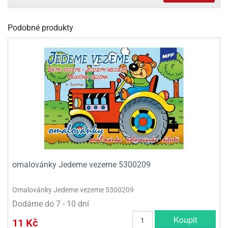
olové
Podobné produkty
omalovánky Jedeme vezeme 5300209
Omalovánky Jedeme vezeme 5300209
Dodáme do 7 - 10 dní
Koupit
11 Kč