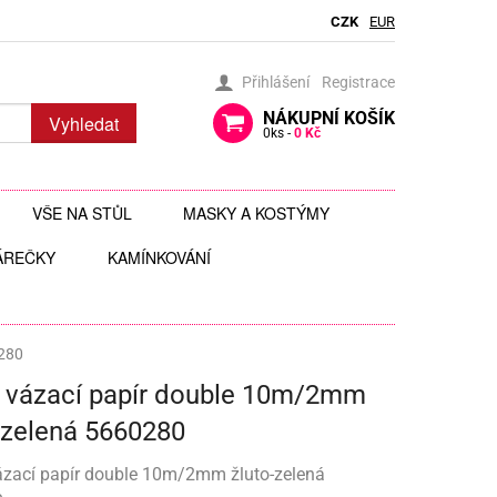
CZK
EUR
Přihlášení
Registrace
NÁKUPNÍ
KOŠÍK
Vyhledat
0
ks -
0 Kč
VŠE NA STŮL
MASKY A KOSTÝMY
ÁREČKY
BRČKA
KAMÍNKOVÁNÍ
BRÝLE
AUTÍČKA
JEDLÉ TŘPYTKY DO NÁPOJŮ
ČELENKY
 ZAVĚŠENÍ
 HRAČKY
JEDLÉ ZDOBENÍ
FOTODOPLŇKY, FOTOKOUTEK
0280
 vázací papír double 10m/2mm
ČI
JEDNORÁZOVÉ PŘÍBORY
KLOBOUKY, ČEPICE
-zelená 5660280
Y
 ŠABLONY
KELÍMKY A POHÁRKY
POHÁRKY NA ZÁKUSKY
KOSTÝMY
ázací papír double 10m/2mm žluto-zelená
LIZ
KOŠÍČKY NA MUFFINY
AROMA NA SLIZ
TÉMATICKÉ KELÍMKY
MASKY