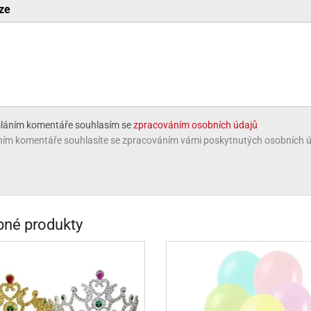
ze
INCEZNY
OBY DOO
IDERMAN
NGE BOB
AR WARS
láním komentáře souhlasím se
zpracováním osobních údajů
ím komentáře souhlasíte se zpracováním vámi poskytnutých osobních úd
PATROLA PAW PATROL
S - TROLOVÉ
né produkty