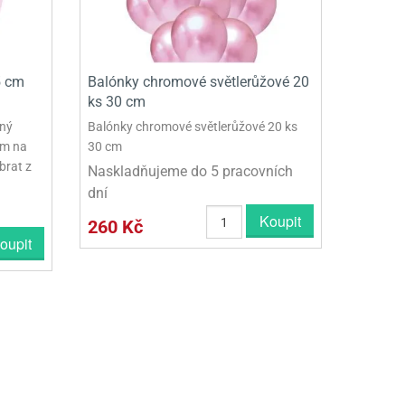
5 cm
Balónky chromové světlerůžové 20
ks 30 cm
aný
Balónky chromové světlerůžové 20 ks
em na
30 cm
brat z
Naskladňujeme do 5 pracovních
dní
Koupit
260 Kč
oupit