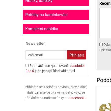
Hračky, dárečky
Recen
PR
SCO
Potřeby na kamínkování
SP
Kompletní nabídka
SPO
Newsletter
ST
Odes
Odeslán
TLAPKOVÁ 
Přihlásit
TROLL
Souhlasím se zpracováním
osobních
údajů
jako je například váš email
Podob
Přihlašte se k odběru novinek, slev a akcí,
další zajímavosti také najdete, když se
přihlásíte na naše stránky na
Facebooku
.