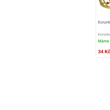
Korunk
Korunka
Máme 
34 K