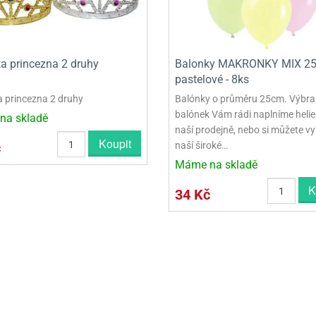
a princezna 2 druhy
Balonky MAKRONKY MIX 2
pastelové - 8ks
 princezna 2 druhy
Balónky o průměru 25cm. Výbr
balónek Vám rádi naplníme heli
na skladě
naší prodejně, nebo si můžete vy
Koupit
č
naší široké…
Máme na skladě
K
34 Kč