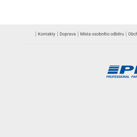
┊
Kontakty
┊
Doprava
┊
Místa osobního odběru
┊
Obc