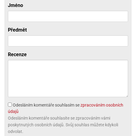
ni
trol
nions
Jméno
ni
pytky
lónky
aw
lónky
necraft
trol
tový
iz
incezny
Předmět
ooby
oo
Recenze
iderman
onge
ob
ar
rs
apková
Odesláním komentáře souhlasím se
zpracováním osobních
trola
údajů
aw
Odesláním komentáře souhlasíte se zpracováním vámi
trol
poskytnutých osobních údajů. Svůj souhlas můžete kdykoli
olls
odvolat.