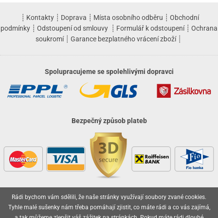
┊
Kontakty
┊
Doprava
┊
Místa osobního odběru
┊
Obchodní
podmínky
┊
Odstoupení od smlouvy
┊
Formulář k odstoupení
┊
Ochrana
soukromí
┊
Garance bezplatného vrácení zboží
┊
Spolupracujeme se spolehlivými dopravci
Bezpečný způsob plateb
Rádi bychom vám sdělili, že naše stránky využívají soubory zvané cookies.
Vaše objednávky jsou u nás v bezpečí
Tyhle malé sušenky nám třeba pomáhají zjistit, co máte rádi a co vás zajímá,
a tak můžeme zlepšit váš zážitek na stránkách. Pokud máte rádi
dlouhé