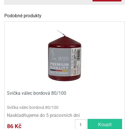
olové
Podobné produkty
Svíčka válec bordová 80/100
Svíčka válec bordová 80/100
Naskladňujeme do 5 pracovních dní
Koupit
86 Kč