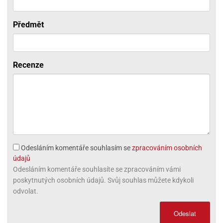
ni
trol
nions
ni
pytky
lónky
aw
lónky
Předmět
necraft
trol
tový
iz
incezny
ooby
Recenze
oo
iderman
onge
ob
ar
Odesláním komentáře souhlasím se
zpracováním osobních
rs
údajů
apková
Odesláním komentáře souhlasíte se zpracováním vámi
trola
poskytnutých osobních údajů. Svůj souhlas můžete kdykoli
aw
odvolat.
trol
Odeslat
olls