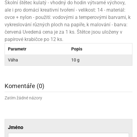
rprise!
noční
rty
anes
ary
fukovací
rousky
rty
Školní štětec kulatý - vhodný do hodin výtvarné výchovy,
ary
gasliz
píry
sky
čírky
edvěd
ačky
oboučky
ale i pro domácí kreativní tvoření - velikost: 14 - materiál:
áša
íčky
ckey
umové
rusy
umové
roma
lení
nné
ovce + nylon - použití: vodovými a temperovými barvami, k
moni
lónky
eativní
ňaty
lónky
reje
edvěd
rty
nnie
vykreslování různých ploch na papíře, k malování - barva:
ačky
iz
šky
lium
nions
ouse
zvánky
červená Uvedená cena je za 1 ks. Štětce jsou uloženy v
lium
nné
raculous
skavky
tivátor
papírové krabičce po 12 ks.
lení
fuzery
nnie
moni
lónky
rty
lónky
uzelná
ro
Parametr
Popis
robu
ruška
ntány
delovací
ckey
nions
íčky
delovací
izu
lónky
ouse
Váha
10 g
lónky
rný
ráti
rty
rty
rviva
fukovačky
cour
ameňáci
fukovačky
ooby
skavky
iz
ojovací
dvídek
hádkové
oo
ojovací
Komentáře (0)
lónky
ú
incezny
lónky
ro
pidla
iderman
ntány
Zatím žádné názory
dní
ckey
ntíky
dní
robu
ar
omby
mby
rty
izu
ooby
rs
nnie
íslušenství
oo
ouse
íslušenství
ličky
apková
Jméno
apková
trola
lónkům
moni
lónkům
iz
trola
aw