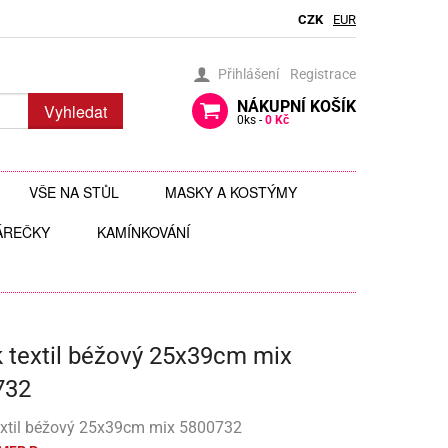
CZK
EUR
Přihlášení
Registrace
NÁKUPNÍ
KOŠÍK
Vyhledat
0
ks -
0 Kč
VŠE NA STŮL
MASKY A KOSTÝMY
ÁREČKY
BRČKA
KAMÍNKOVÁNÍ
BRÝLE
AUTÍČKA
JEDLÉ TŘPYTKY DO NÁPOJŮ
ČELENKY
 ZAVĚŠENÍ
 HRAČKY
JEDLÉ ZDOBENÍ
FOTODOPLŇKY, FOTOKOUTEK
 textil béžový 25x39cm mix
ČI
JEDNORÁZOVÉ PŘÍBORY
KLOBOUKY, ČEPICE
732
Y
 ŠABLONY
KELÍMKY A POHÁRKY
POHÁRKY NA ZÁKUSKY
KOSTÝMY
extil béžový 25x39cm mix 5800732
LIZ
KOŠÍČKY NA MUFFINY
AROMA NA SLIZ
TÉMATICKÉ KELÍMKY
MASKY