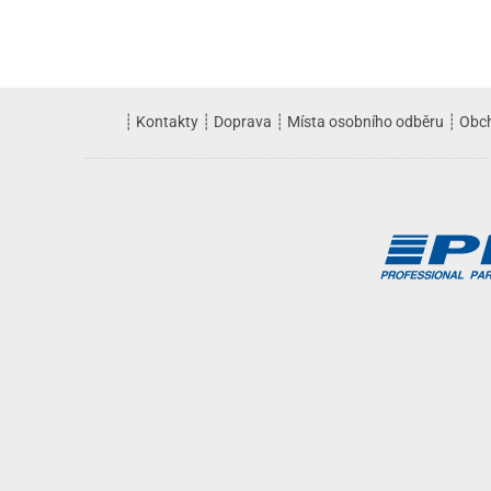
┊
Kontakty
┊
Doprava
┊
Místa osobního odběru
┊
Obc