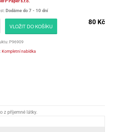
MFP Paper s.r.o.
CÍ HRAČKY
NAPICHOVÁTKA A ZÁPICHY
AKTIVÁTOR NA VÝROBU SLIZU
PARUKY
Dodáme do 7 - 10 dní
st:
Í HRAČKY
TALÍŘE
BARVIVA NA SLIZ
VOUSY
80 Kč
VLOŽIT DO KOŠÍKU
UBROUSKY
LEPIDLA NA VÝROBU SLIZU
ZUBY
uktu: P96909
UBRUSY
KULIČKY NA SLIZ
:
Kompletní nabídka
TÁNY NA DORTY
TŘPYTKY
HOTOVÝ SLIZ
o z příjemné látky.