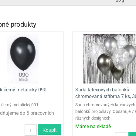
20 g
INCEZNY
OBY DOO
né produkty
IDERMAN
NGE BOB
AR WARS
PATROLA PAW PATROL
S - TROLOVÉ
k černý metalický 090
Sada latexových balónků -
chromovaná stříbrná 7 ks, 
 černý metalický 091
Sada chromovaných latexových
balónků pro oslavy. Obsahuje 7 
dňujeme do 5 pracovních
různých designech.
Máme na skladě
Koupit