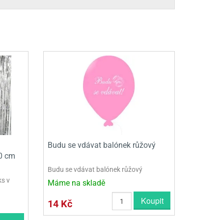
Budu se vdávat balónek růžový
30 cm
Budu se vdávat balónek růžový
ks v
Máme na skladě
Koupit
14 Kč