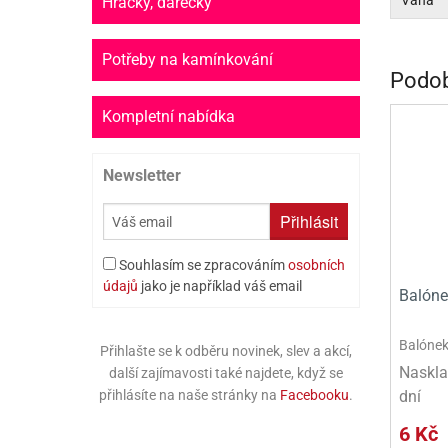
Váha
Hračky, dárečky
PR
SCO
Potřeby na kamínkování
Podob
SP
Kompletní nabídka
SPO
Newsletter
ST
TLAPKOVÁ 
Přihlásit
TROLL
Souhlasím se zpracováním
osobních
údajů
jako je například váš email
Balóne
Balónek
Přihlašte se k odběru novinek, slev a akcí,
Naskla
další zajímavosti také najdete, když se
dní
přihlásíte na naše stránky na
Facebooku
.
6 Kč