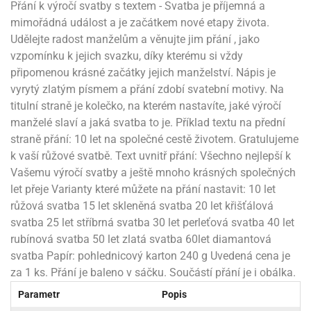
rprise!
noční
rty
anes
ary
fukovací
rousky
rty
Přání k výročí svatby s textem - Svatba je příjemná a
ary
gasliz
píry
sky
čírky
edvěd
ačky
oboučky
mimořádná událost a je začátkem nové etapy života.
áša
íčky
ckey
umové
rusy
umové
roma
lení
nné
Udělejte radost manželům a věnujte jim přání , jako
moni
lónky
eativní
ňaty
lónky
reje
edvěd
rty
nnie
vzpomínku k jejich svazku, díky kterému si vždy
ačky
iz
šky
lium
nions
ouse
zvánky
připomenou krásné začátky jejich manželství. Nápis je
lium
nné
raculous
skavky
tivátor
vyrytý zlatým písmem a přání zdobí svatební motivy. Na
lení
fuzery
nnie
moni
lónky
rty
lónky
titulní straně je kolečko, na kterém nastavíte, jaké výročí
uzelná
ro
robu
ruška
ntány
delovací
manželé slaví a jaká svatba to je. Příklad textu na přední
ckey
nions
íčky
delovací
izu
lónky
ouse
straně přání: 10 let na společné cestě životem. Gratulujeme
lónky
rný
ráti
rty
rty
rviva
k vaší růžové svatbě. Text uvnitř přání: Všechno nejlepší k
fukovačky
cour
ameňáci
fukovačky
Vašemu výročí svatby a ještě mnoho krásných společných
ooby
skavky
iz
ojovací
dvídek
hádkové
oo
let přeje Varianty které můžete na přání nastavit: 10 let
ojovací
lónky
ú
incezny
lónky
ro
růžová svatba 15 let skleněná svatba 20 let křišťálová
pidla
iderman
ntány
svatba 25 let stříbrná svatba 30 let perleťová svatba 40 let
dní
ckey
ntíky
dní
robu
rubínová svatba 50 let zlatá svatba 60let diamantová
ar
omby
mby
rty
izu
ooby
rs
nnie
svatba Papír: pohlednicový karton 240 g Uvedená cena je
íslušenství
oo
ouse
íslušenství
za 1 ks. Přání je baleno v sáčku. Součástí přání je i obálka.
ličky
apková
apková
trola
lónkům
moni
Parametr
Popis
lónkům
iz
trola
aw