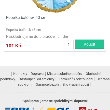
Popelka balónek 43 cm
Popelka balónek 43 cm
Naskladňujeme do 5 pracovních dní
Koupit
101 Kč
┊
Kontakty
┊
Doprava
┊
Místa osobního odběru
┊
Obchodní
podmínky
┊
Odstoupení od smlouvy
┊
Formulář k odstoupení
┊
Ochrana
soukromí
┊
Garance bezplatného vrácení zboží
┊
Spolupracujeme se spolehlivými dopravci