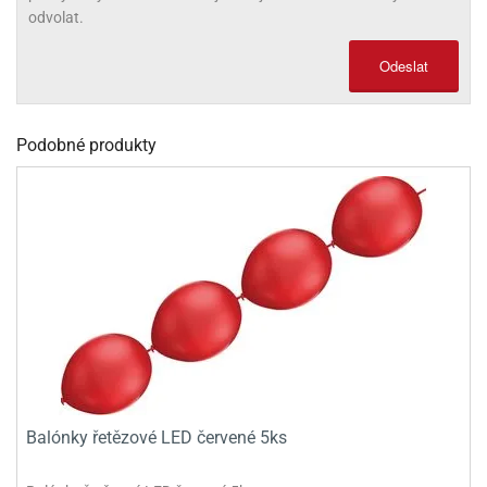
odvolat.
olové
Odeslat
Podobné produkty
Balónky řetězové LED červené 5ks