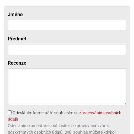
ni
trol
nions
ni
pytky
lónky
aw
lónky
Jméno
necraft
trol
tový
iz
incezny
ooby
Předmět
oo
iderman
Recenze
onge
ob
ar
rs
apková
trola
aw
Odesláním komentáře souhlasím se
zpracováním osobních
trol
údajů
Odesláním komentáře souhlasíte se zpracováním vámi
olls
poskytnutých osobních údajů. Svůj souhlas můžete kdykoli