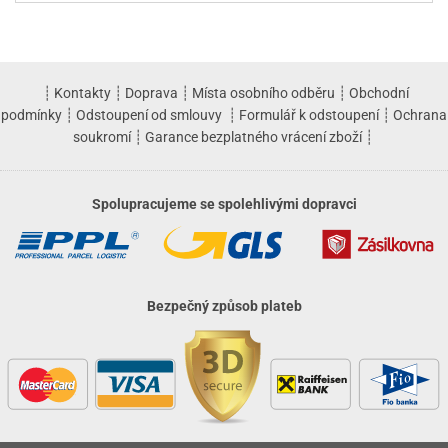
┊
Kontakty
┊
Doprava
┊
Místa osobního odběru
┊
Obchodní
podmínky
┊
Odstoupení od smlouvy
┊
Formulář k odstoupení
┊
Ochrana
soukromí
┊
Garance bezplatného vrácení zboží
┊
Spolupracujeme se spolehlivými dopravci
Bezpečný způsob plateb