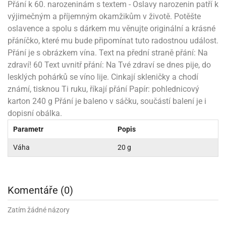
rprise!
noční
rty
anes
ary
fukovací
rousky
rty
Přání k 60. narozeninám s textem - Oslavy narozenin patří k
ary
gasliz
píry
sky
čírky
edvěd
ačky
oboučky
výjimečným a příjemným okamžikům v životě. Potěšte
áša
íčky
ckey
umové
rusy
umové
roma
lení
nné
oslavence a spolu s dárkem mu věnujte originální a krásné
moni
lónky
eativní
ňaty
lónky
reje
edvěd
rty
nnie
přáníčko, které mu bude připomínat tuto radostnou událost.
ačky
iz
šky
lium
nions
ouse
zvánky
Přání je s obrázkem vína. Text na přední straně přání: Na
lium
nné
raculous
skavky
tivátor
zdraví! 60 Text uvnitř přání: Na Tvé zdraví se dnes pije, do
lení
fuzery
nnie
moni
lónky
rty
lónky
lesklých pohárků se víno lije. Cinkají skleničky a chodí
uzelná
ro
robu
ruška
ntány
delovací
známí, tisknou Ti ruku, říkají přání Papír: pohlednicový
ckey
nions
íčky
delovací
izu
lónky
ouse
karton 240 g Přání je baleno v sáčku, součástí balení je i
lónky
rný
ráti
rty
rty
rviva
dopisní obálka.
fukovačky
cour
ameňáci
fukovačky
ooby
skavky
Parametr
Popis
iz
ojovací
dvídek
hádkové
oo
ojovací
lónky
ú
incezny
Váha
20 g
lónky
ro
pidla
iderman
ntány
dní
ckey
ntíky
dní
robu
ar
omby
mby
rty
izu
ooby
rs
nnie
Komentáře (0)
íslušenství
oo
ouse
íslušenství
ličky
apková
Zatím žádné názory
apková
trola
lónkům
moni
lónkům
iz
trola
aw