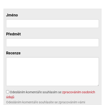
ni
trol
nions
ni
pytky
lónky
aw
lónky
necraft
trol
tový
Jméno
iz
incezny
ooby
Předmět
oo
iderman
onge
Recenze
ob
ar
rs
apková
trola
aw
Odesláním komentáře souhlasím se
zpracováním osobních
trol
údajů
olls
Odesláním komentáře souhlasíte se zpracováním vámi