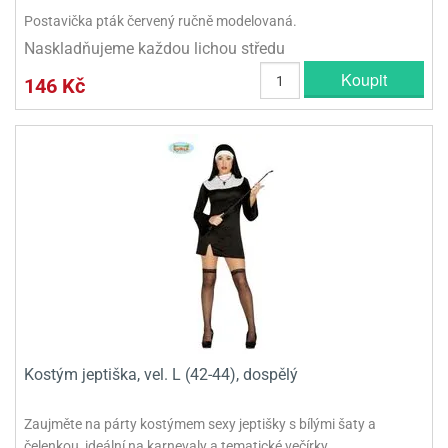
Postavička pták červený ručně modelovaná.
Naskladňujeme každou lichou středu
Koupit
146 Kč
Kostým jeptiška, vel. L (42-44), dospělý
Zaujměte na párty kostýmem sexy jeptišky s bílými šaty a
čelenkou, ideální na karnevaly a tematické večírky.