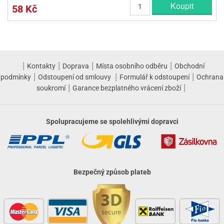
Koupit
58 Kč
┊
Kontakty
┊
Doprava
┊
Místa osobního odběru
┊
Obchodní
podmínky
┊
Odstoupení od smlouvy
┊
Formulář k odstoupení
┊
Ochrana
soukromí
┊
Garance bezplatného vrácení zboží
┊
Spolupracujeme se spolehlivými dopravci
Bezpečný způsob plateb