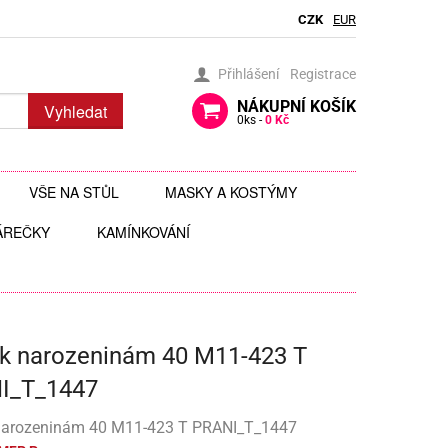
CZK
EUR
Přihlášení
Registrace
NÁKUPNÍ
KOŠÍK
Vyhledat
0
ks -
0 Kč
VŠE NA STŮL
MASKY A KOSTÝMY
ÁREČKY
BRČKA
KAMÍNKOVÁNÍ
BRÝLE
AUTÍČKA
JEDLÉ TŘPYTKY DO NÁPOJŮ
ČELENKY
 ZAVĚŠENÍ
 HRAČKY
JEDLÉ ZDOBENÍ
FOTODOPLŇKY, FOTOKOUTEK
 k narozeninám 40 M11-423 T
ČI
JEDNORÁZOVÉ PŘÍBORY
KLOBOUKY, ČEPICE
I_T_1447
Y
 ŠABLONY
KELÍMKY A POHÁRKY
POHÁRKY NA ZÁKUSKY
KOSTÝMY
 narozeninám 40 M11-423 T PRANI_T_1447
LIZ
KOŠÍČKY NA MUFFINY
AROMA NA SLIZ
TÉMATICKÉ KELÍMKY
MASKY