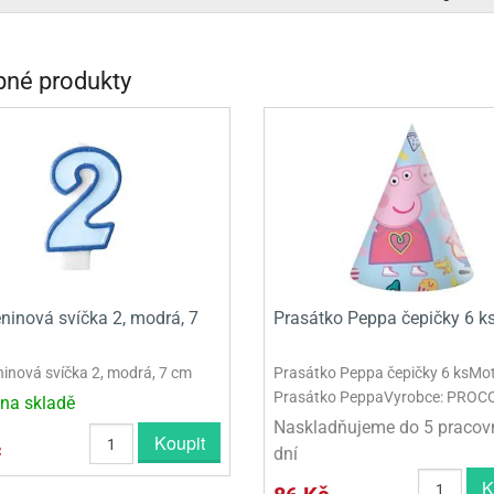
INCEZNY
OBY DOO
né produkty
IDERMAN
NGE BOB
AR WARS
PATROLA PAW PATROL
S - TROLOVÉ
ninová svíčka 2, modrá, 7
Prasátko Peppa čepičky 6 k
inová svíčka 2, modrá, 7 cm
Prasátko Peppa čepičky 6 ksMot
Prasátko PeppaVyrobce: PROC
na skladě
Naskladňujeme do 5 pracov
Koupit
č
dní
K