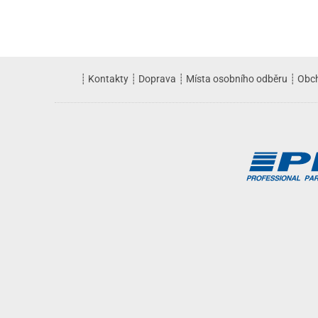
┊
Kontakty
┊
Doprava
┊
Místa osobního odběru
┊
Obc