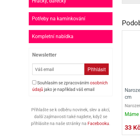
Hračky, dárečky
PR
SCO
Potřeby na kamínkování
Podob
SP
Kompletní nabídka
SPO
Newsletter
ST
TLAPKOVÁ 
Přihlásit
TROLL
Souhlasím se zpracováním
osobních
údajů
jako je například váš email
Naroze
cm
Narozen
Přihlašte se k odběru novinek, slev a akcí,
Máme 
další zajímavosti také najdete, když se
přihlásíte na naše stránky na
Facebooku
.
33 K