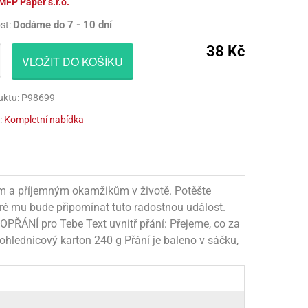
MFP Paper s.r.o.
CÍ HRAČKY
NAPICHOVÁTKA A ZÁPICHY
AKTIVÁTOR NA VÝROBU SLIZU
PARUKY
Dodáme do 7 - 10 dní
st:
Í HRAČKY
TALÍŘE
BARVIVA NA SLIZ
VOUSY
38 Kč
VLOŽIT DO KOŠÍKU
UBROUSKY
LEPIDLA NA VÝROBU SLIZU
ZUBY
uktu: P98699
UBRUSY
KULIČKY NA SLIZ
:
Kompletní nabídka
TÁNY NA DORTY
TŘPYTKY
HOTOVÝ SLIZ
ým a příjemným okamžikům v životě. Potěšte
eré mu bude připomínat tuto radostnou událost.
OPŘÁNÍ pro Tebe Text uvnitř přání: Přejeme, co za
pohlednicový karton 240 g Přání je baleno v sáčku,