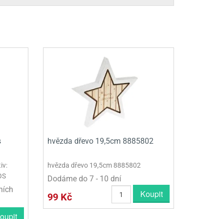
s
hvězda dřevo 19,5cm 8885802
iv:
hvězda dřevo 19,5cm 8885802
OS
Dodáme do 7 - 10 dní
ních
Koupit
99 Kč
oupit