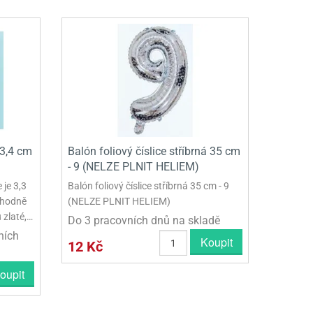
 3,4 cm
Balón foliový číslice stříbrná 35 cm
- 9 (NELZE PLNIT HELIEM)
 je 3,3
Balón foliový číslice stříbrná 35 cm - 9
 vhodně
(NELZE PLNIT HELIEM)
 zlaté,…
Do 3 pracovních dnů na skladě
ních
Koupit
12 Kč
oupit