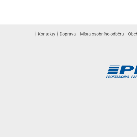
┊
Kontakty
┊
Doprava
┊
Místa osobního odběru
┊
Obc