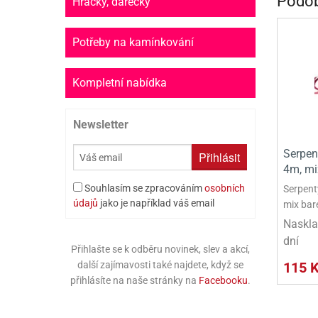
Podob
Hračky, dárečky
PR
SCO
Potřeby na kamínkování
SP
Kompletní nabídka
SPO
Newsletter
ST
TLAPKOVÁ 
Serpen
Přihlásit
4m, mi
TROLL
Souhlasím se zpracováním
osobních
Serpent
údajů
jako je například váš email
mix bar
Naskla
dní
Přihlašte se k odběru novinek, slev a akcí,
115 
další zajímavosti také najdete, když se
přihlásíte na naše stránky na
Facebooku
.