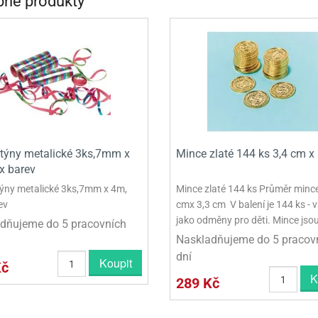
né produkty
INCEZNY
OBY DOO
IDERMAN
NGE BOB
AR WARS
PATROLA PAW PATROL
týny metalické 3ks,7mm x
Mince zlaté 144 ks 3,4 cm x
x barev
S - TROLOVÉ
ýny metalické 3ks,7mm x 4m,
Mince zlaté 144 ks Průměr mince
ev
cmx 3,3 cm V balení je 144 ks -
jako odměny pro děti. Mince jsou
dňujeme do 5 pracovních
Naskladňujeme do 5 pracov
dní
Koupit
Kč
K
289 Kč