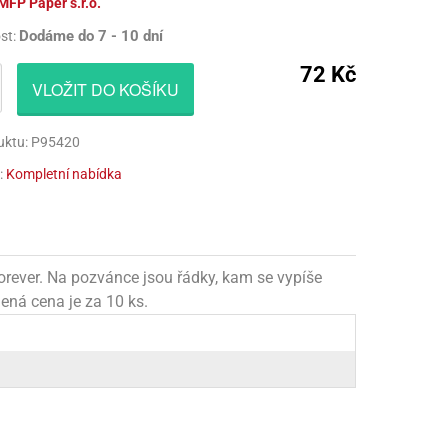
MFP Paper s.r.o.
CÍ HRAČKY
NAPICHOVÁTKA A ZÁPICHY
AKTIVÁTOR NA VÝROBU SLIZU
PARUKY
Dodáme do 7 - 10 dní
st:
Í HRAČKY
TALÍŘE
BARVIVA NA SLIZ
VOUSY
72 Kč
VLOŽIT DO KOŠÍKU
UBROUSKY
LEPIDLA NA VÝROBU SLIZU
ZUBY
uktu: P95420
UBRUSY
KULIČKY NA SLIZ
:
Kompletní nabídka
TÁNY NA DORTY
TŘPYTKY
HOTOVÝ SLIZ
rever. Na pozvánce jsou řádky, kam se vypíše
ená cena je za 10 ks.