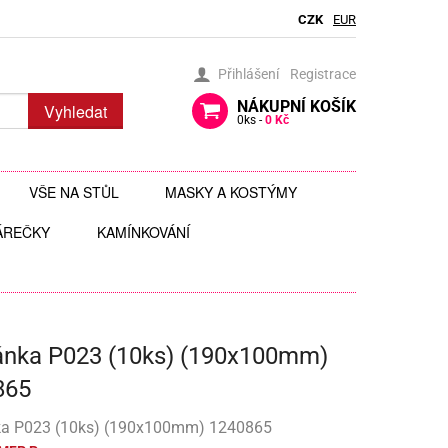
CZK
EUR
Přihlášení
Registrace
NÁKUPNÍ
KOŠÍK
Vyhledat
0
ks -
0 Kč
VŠE NA STŮL
MASKY A KOSTÝMY
ÁREČKY
BRČKA
KAMÍNKOVÁNÍ
BRÝLE
AUTÍČKA
JEDLÉ TŘPYTKY DO NÁPOJŮ
ČELENKY
 ZAVĚŠENÍ
 HRAČKY
JEDLÉ ZDOBENÍ
FOTODOPLŇKY, FOTOKOUTEK
ánka P023 (10ks) (190x100mm)
ČI
JEDNORÁZOVÉ PŘÍBORY
KLOBOUKY, ČEPICE
865
Y
 ŠABLONY
KELÍMKY A POHÁRKY
POHÁRKY NA ZÁKUSKY
KOSTÝMY
a P023 (10ks) (190x100mm) 1240865
LIZ
KOŠÍČKY NA MUFFINY
AROMA NA SLIZ
TÉMATICKÉ KELÍMKY
MASKY