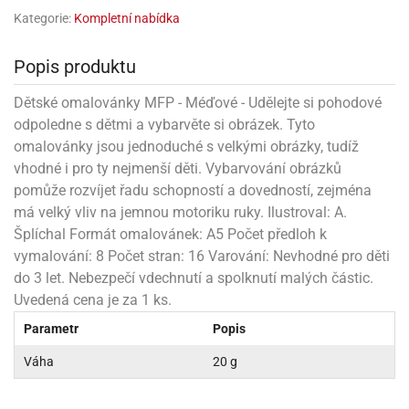
rprise!
noční
rty
anes
ary
fukovací
rousky
rty
ary
gasliz
píry
sky
čírky
Kategorie:
Kompletní nabídka
edvěd
ačky
oboučky
áša
íčky
ckey
umové
rusy
umové
roma
lení
nné
moni
lónky
eativní
ňaty
lónky
Popis produktu
reje
edvěd
rty
nnie
ačky
iz
šky
lium
nions
ouse
zvánky
lium
Dětské omalovánky MFP - Méďové - Udělejte si pohodové
nné
raculous
skavky
tivátor
lení
fuzery
odpoledne s dětmi a vybarvěte si obrázek. Tyto
nnie
moni
lónky
rty
lónky
uzelná
ro
omalovánky jsou jednoduché s velkými obrázky, tudíž
robu
ruška
ntány
delovací
ckey
nions
íčky
delovací
vhodné i pro ty nejmenší děti. Vybarvování obrázků
izu
lónky
ouse
lónky
pomůže rozvíjet řadu schopností a dovedností, zejména
rný
ráti
rty
rty
rviva
má velký vliv na jemnou motoriku ruky. Ilustroval: A.
fukovačky
cour
ameňáci
fukovačky
ooby
Šplíchal Formát omalovánek: A5 Počet předloh k
skavky
iz
ojovací
dvídek
hádkové
oo
ojovací
vymalování: 8 Počet stran: 16 Varování: Nevhodné pro děti
lónky
ú
incezny
lónky
ro
pidla
do 3 let. Nebezpečí vdechnutí a spolknutí malých částic.
iderman
ntány
dní
Uvedená cena je za 1 ks.
ckey
ntíky
dní
robu
ar
omby
mby
rty
izu
Parametr
Popis
ooby
rs
nnie
íslušenství
oo
ouse
íslušenství
ličky
Váha
20 g
apková
apková
trola
lónkům
moni
lónkům
iz
trola
aw