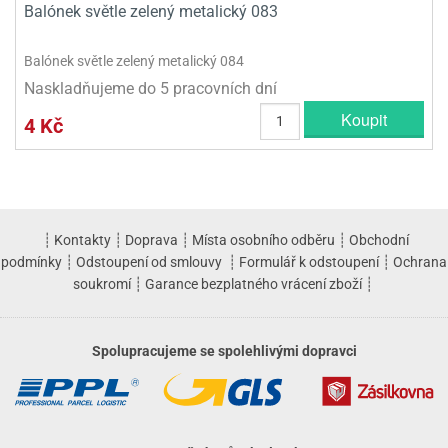
Balónek světle zelený metalický 083
Balónek světle zelený metalický 084
Naskladňujeme do 5 pracovních dní
Koupit
4 Kč
┊
Kontakty
┊
Doprava
┊
Místa osobního odběru
┊
Obchodní
podmínky
┊
Odstoupení od smlouvy
┊
Formulář k odstoupení
┊
Ochrana
soukromí
┊
Garance bezplatného vrácení zboží
┊
Spolupracujeme se spolehlivými dopravci