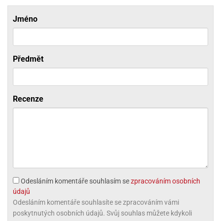
ni
trol
nions
ni
pytky
lónky
aw
Jméno
lónky
necraft
trol
tový
iz
incezny
Předmět
ooby
oo
iderman
Recenze
onge
ob
ar
rs
apková
trola
Odesláním komentáře souhlasím se
zpracováním osobních
aw
údajů
trol
Odesláním komentáře souhlasíte se zpracováním vámi
poskytnutých osobních údajů. Svůj souhlas můžete kdykoli
olls