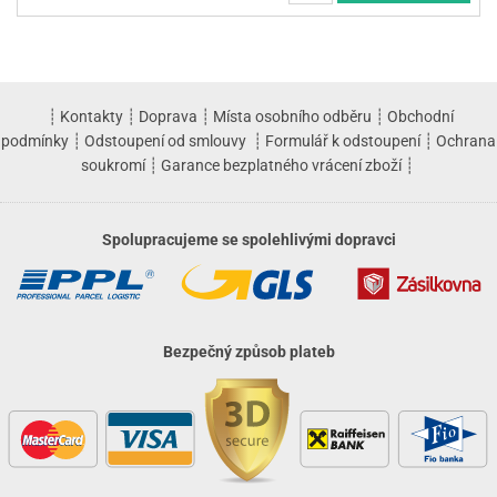
┊
Kontakty
┊
Doprava
┊
Místa osobního odběru
┊
Obchodní
podmínky
┊
Odstoupení od smlouvy
┊
Formulář k odstoupení
┊
Ochrana
soukromí
┊
Garance bezplatného vrácení zboží
┊
Spolupracujeme se spolehlivými dopravci
Bezpečný způsob plateb