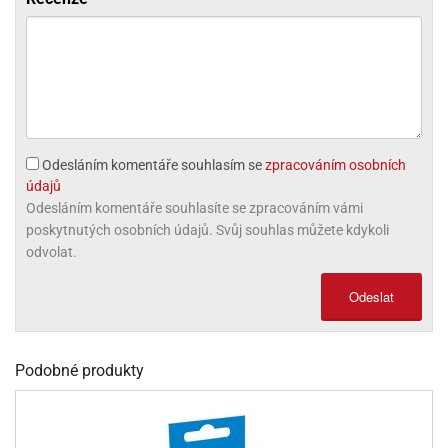
ni
trol
nions
ni
pytky
lónky
aw
lónky
necraft
trol
tový
iz
incezny
ooby
oo
Odesláním komentáře souhlasím se
zpracováním osobních
iderman
údajů
Odesláním komentáře souhlasíte se zpracováním vámi
onge
poskytnutých osobních údajů. Svůj souhlas můžete kdykoli
ob
odvolat.
ar
Odeslat
rs
apková
trola
Podobné produkty
aw
trol
olls