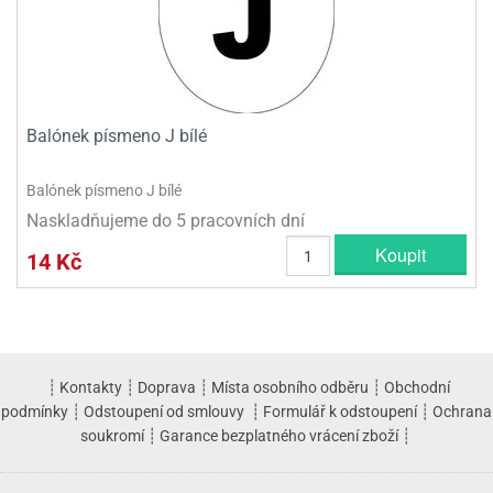
Balónek písmeno J bílé
Balónek písmeno J bílé
Naskladňujeme do 5 pracovních dní
Koupit
14 Kč
┊
Kontakty
┊
Doprava
┊
Místa osobního odběru
┊
Obchodní
podmínky
┊
Odstoupení od smlouvy
┊
Formulář k odstoupení
┊
Ochrana
soukromí
┊
Garance bezplatného vrácení zboží
┊