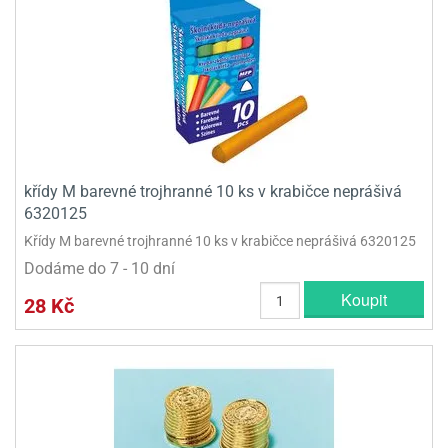
olové
křídy M barevné trojhranné 10 ks v krabičce neprášivá
6320125
Křídy M barevné trojhranné 10 ks v krabičce neprášivá 6320125
Dodáme do 7 - 10 dní
Koupit
28 Kč