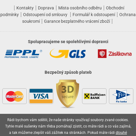
┊
Kontakty
┊
Doprava
┊
Místa osobního odběru
┊
Obchodní
podmínky
┊
Odstoupení od smlouvy
┊
Formulář k odstoupení
┊
Ochrana
soukromí
┊
Garance bezplatného vrácení zboží
┊
Spolupracujeme se spolehlivými dopravci
Bezpečný způsob plateb
Rádi bychom vám sdělili, že naše stránky využívají soubory zvané cookies.
Vaše objednávky jsou u nás v bezpečí
Tyhle malé sušenky nám třeba pomáhají zjistit, co máte rádi a co vás zajímá,
a tak můžeme zlepšit váš zážitek na stránkách. Pokud máte rádi
dlouhé