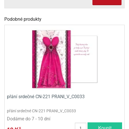
olové
Podobné produkty
přání srdečné CN-221 PRANI_V_C0033
přání srdečné CN-221 PRANI_V_C0033
Dodáme do 7 - 10 dní
Koupit