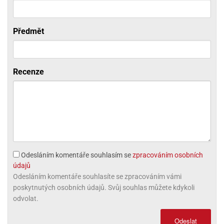
ni
trol
nions
ni
pytky
lónky
aw
lónky
necraft
trol
Předmět
tový
iz
incezny
ooby
Recenze
oo
iderman
onge
ob
ar
rs
Odesláním komentáře souhlasím se
zpracováním osobních
údajů
apková
Odesláním komentáře souhlasíte se zpracováním vámi
trola
poskytnutých osobních údajů. Svůj souhlas můžete kdykoli
aw
trol
odvolat.
olls
Odeslat