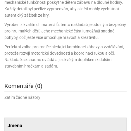
rprise!
noční
rty
anes
ary
fukovací
rousky
rty
mechanické funkčnosti poskytne dětem zábavu na dlouhé hodiny.
ary
gasliz
píry
sky
čírky
edvěd
ačky
oboučky
Každý detail byl pečlivě vypracován, aby si děti mohly vychutnat
áša
íčky
ckey
umové
rusy
umové
roma
autentický zážitek ze hry.
lení
nné
moni
lónky
eativní
ňaty
lónky
reje
edvěd
rty
nnie
ačky
Vyroben z kvalitních materiálů, tento nakladač je odolný a bezpečný
iz
šky
lium
nions
ouse
zvánky
lium
pro hru malých dětí. Jeho mechanické části umožňují snadné
nné
raculous
skavky
tivátor
pohyby, což ještě více umocňuje hravost a kreativitu.
lení
fuzery
nnie
moni
lónky
rty
lónky
uzelná
ro
Perfektní volba pro rodiče hledající kombinaci zábavy a vzdělávání,
robu
ruška
ntány
delovací
ckey
nions
íčky
delovací
protože rozvíjí motorické dovednosti a koordinaci rukou a očí.
izu
lónky
ouse
lónky
Nakladač se snadno ovládá a je skvělým doplňkem k dalším
rný
ráti
rty
rty
rviva
stavebním hračkám a sadám.
fukovačky
cour
ameňáci
fukovačky
ooby
skavky
iz
ojovací
dvídek
hádkové
oo
ojovací
lónky
Komentáře (0)
ú
incezny
lónky
ro
pidla
iderman
ntány
dní
ckey
ntíky
dní
Zatím žádné názory
robu
ar
omby
mby
rty
izu
ooby
rs
nnie
íslušenství
oo
ouse
íslušenství
ličky
apková
apková
trola
lónkům
moni
Jméno
lónkům
iz
trola
aw