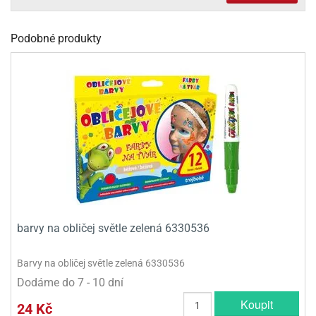
olové
Podobné produkty
barvy na obličej světle zelená 6330536
Barvy na obličej světle zelená 6330536
Dodáme do 7 - 10 dní
Koupit
24 Kč