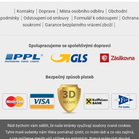
┊
Kontakty
┊
Doprava
┊
Místa osobního odběru
┊
Obchodní
podmínky
┊
Odstoupení od smlouvy
┊
Formulář k odstoupení
┊
Ochrana
soukromí
┊
Garance bezplatného vrácení zboží
┊
Spolupracujeme se spolehlivými dopravci
Bezpečný způsob plateb
Rádi bychom vám sdělili, že naše stránky využívají soubory zvané cookies.
Vaše objednávky jsou u nás v bezpečí
Tyhle malé sušenky nám třeba pomáhají zjistit, co máte rádi a co vás zajímá,
a tak můžeme zlepšit váš zážitek na stránkách. Pokud máte rádi
dlouhé