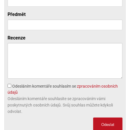
ni
trol
nions
ni
pytky
lónky
aw
lónky
Předmět
necraft
trol
tový
iz
incezny
ooby
Recenze
oo
iderman
onge
ob
ar
Odesláním komentáře souhlasím se
zpracováním osobních
rs
údajů
apková
Odesláním komentáře souhlasíte se zpracováním vámi
trola
poskytnutých osobních údajů. Svůj souhlas můžete kdykoli
aw
odvolat.
trol
Odeslat
olls