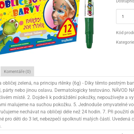
Dostupno
 SE SVOBODOU
EC - UNICORN
 WHEELS
OTBAL
PAPÍRY NA BALENÍ
JEDLÉ FIGURKY
MEGASLIZ
TŘPYTKY
PARTY KLOBOUČKY
NAFUKOVA
ROVSKÁ OSLAVA
SKÝ PARK
 WHEELS
RTEČEK
TAŠKY NA BALENÍ
NAFUKOVACÍ HRAČKY
JEDLÉ PAPÍRY NA DORTY
HOTOVÝ SLIZ
PIŇATY
KREATIVN
 SURPRISE
RTEČEK
RTEČEK
SVATBA
KREATIVNÍ HRAČKY
KONFETY
POZVÁNKY NA PARTY
Kód prod
Kategorie
LA - PLANES
LA - PLANES
 A MEDVĚD
LENTÝN
PARTY KLOBOUČKY
SVÍČKY NA DORTY
 MINNIE MOUSE
NÍ VEČÍRKY
I - MINIONS
SURPRISE!
PIŇATY
PRSKAVKY A PYRO FON
 MICKEY MOUSE
I - MINIONS
 A MEDVĚD
POZVÁNKY NA PARTY
Komentáře (0)
S - KOUZELNÁ BERUŠKA A ČERNÝ KOCOUR
AMEŇÁCI
PIRÁTI
SVÍČKY NA DORTY
 obličej zelená, na principu rtěnky (6g) - Díky těmto pestrým b
l, párty nebo jinou oslavu. Dermatologicky testováno. NÁVOD N
VÉ PRINCEZNY
VÍDEK PÚ
OBY DOO
PRSKAVKY A PYRO FONTÁNY NA DORTY
livém místě. 2. Dojde-li k podráždění pokožky, nepoužívejte a vyhl
 MINNIE MOUSE
IDERMAN
UNTÍKY
ami malujeme na suchou pokožku. 5. Jednoduše omyvatelné vod
učujeme nechávat na obličeji déle než 24 hodin. 7. Při použit
I - MINIONS
OBY DOO
AR WARS
 pro děti do 3 let, nebezpečí spolknutí malých částí. Uvedená c
.
PATROLA - PAW PATROL
PATROLA PAW PATROL
NECRAFT