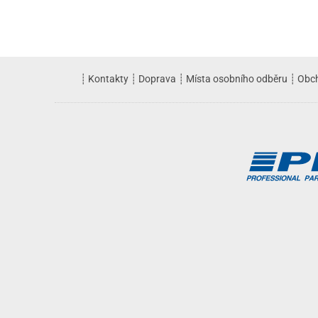
┊
Kontakty
┊
Doprava
┊
Místa osobního odběru
┊
Obc