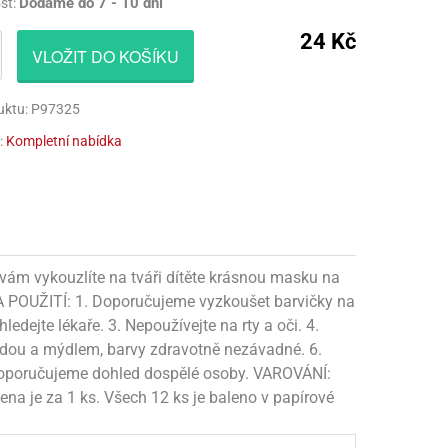
Dodáme do 7 - 10 dní
st:
CÍ HRAČKY
NAPICHOVÁTKA A ZÁPICHY
AKTIVÁTOR NA VÝROBU SLIZU
PARUKY
24 Kč
VLOŽIT DO KOŠÍKU
Í HRAČKY
TALÍŘE
BARVIVA NA SLIZ
VOUSY
UBROUSKY
LEPIDLA NA VÝROBU SLIZU
ZUBY
uktu: P97325
:
Kompletní nabídka
UBRUSY
KULIČKY NA SLIZ
TÁNY NA DORTY
TŘPYTKY
HOTOVÝ SLIZ
arvám vykouzlíte na tváři dítěte krásnou masku na
A POUŽITÍ: 1. Doporučujeme vyzkoušet barvičky na
edejte lékaře. 3. Nepoužívejte na rty a oči. 4.
ou a mýdlem, barvy zdravotně nezávadné. 6.
í doporučujeme dohled dospělé osoby. VAROVÁNÍ:
ena je za 1 ks. Všech 12 ks je baleno v papírové