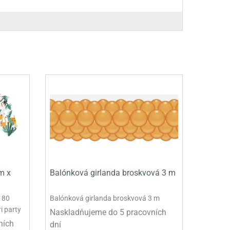
m x
Balónková girlanda broskvová 3 m
180
Balónková girlanda broskvová 3 m
i party
Naskladňujeme do 5 pracovních
ních
dní