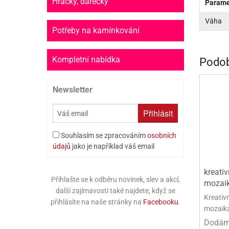
Hračky, dárečky
Parame
PR
Váha
SCO
Potřeby na kamínkování
SP
Kompletní nabídka
Podob
SPO
Newsletter
ST
TLAPKOVÁ 
Přihlásit
TROLL
Souhlasím se zpracováním
osobních
údajů
jako je například váš email
kreati
Přihlašte se k odběru novinek, slev a akcí,
mozai
další zajímavosti také najdete, když se
Kreativ
přihlásíte na naše stránky na
Facebooku
.
mozaik
Dodáme