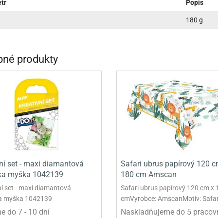
tr
Popis
INCEZNY
180 g
OBY DOO
IDERMAN
né produkty
NGE BOB
AR WARS
PATROLA PAW PATROL
S - TROLOVÉ
vní set - maxi diamantová
Safari ubrus papírový 120 c
ka myška 1042139
180 cm Amscan
ní set - maxi diamantová
Safari ubrus papírový 120 cm x 
a myška 1042139
cmVyrobce: AmscanMotiv: Safar
 do 7 - 10 dní
Naskladňujeme do 5 pracov