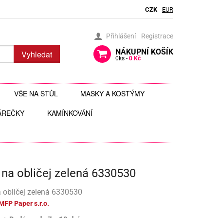
CZK
EUR
Přihlášení
Registrace
NÁKUPNÍ
KOŠÍK
Vyhledat
0
ks -
0 Kč
VŠE NA STŮL
MASKY A KOSTÝMY
ÁREČKY
BRČKA
KAMÍNKOVÁNÍ
BRÝLE
AUTÍČKA
JEDLÉ TŘPYTKY DO NÁPOJŮ
ČELENKY
 ZAVĚŠENÍ
 HRAČKY
JEDLÉ ZDOBENÍ
FOTODOPLŇKY, FOTOKOUTEK
 na obličej zelená 6330530
ČI
JEDNORÁZOVÉ PŘÍBORY
KLOBOUKY, ČEPICE
Y
 ŠABLONY
KELÍMKY A POHÁRKY
POHÁRKY NA ZÁKUSKY
KOSTÝMY
 obličej zelená 6330530
MFP Paper s.r.o.
LIZ
KOŠÍČKY NA MUFFINY
AROMA NA SLIZ
TÉMATICKÉ KELÍMKY
MASKY