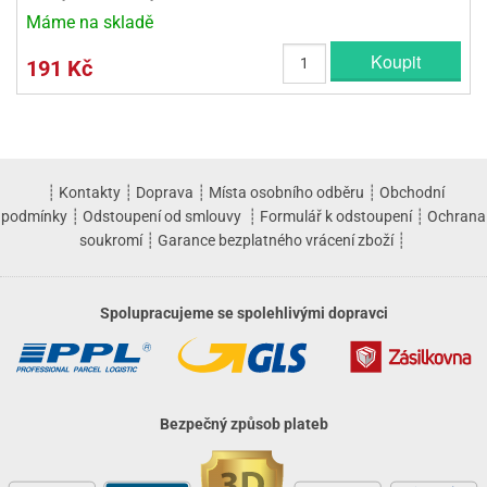
Máme na skladě
Koupit
191 Kč
┊
Kontakty
┊
Doprava
┊
Místa osobního odběru
┊
Obchodní
podmínky
┊
Odstoupení od smlouvy
┊
Formulář k odstoupení
┊
Ochrana
soukromí
┊
Garance bezplatného vrácení zboží
┊
Spolupracujeme se spolehlivými dopravci
Bezpečný způsob plateb