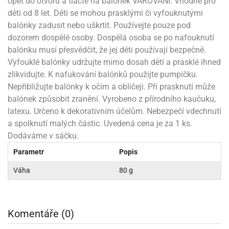
opět do otvoru a tlačte na balónek VAROVÁNÍ: Vhodné pro
ni
trol
nions
ni
děti od 8 let. Děti se mohou prasklými či vyfouknutými
pytky
lónky
aw
lónky
balónky zadusit nebo uškrtit. Používejte pouze pod
necraft
trol
tový
dozorem dospělé osoby. Dospělá osoba se po nafouknutí
iz
incezny
balónku musí přesvědčit, že jej děti používají bezpečně.
Vyfouklé balónky udržujte mimo dosah dětí a prasklé ihned
ooby
zlikvidujte. K nafukování balónků použijte pumpičku.
oo
Nepřibližujte balónky k očím a obličeji. Při prasknutí může
iderman
balónek způsobit zranění. Vyrobeno z přírodního kaučuku,
latexu. Určeno k dekorativním účelům. Nebezpečí vdechnutí
onge
a spolknutí malých částic. Uvedená cena je za 1 ks.
ob
Dodáváme v sáčku.
ar
Parametr
Popis
rs
Váha
80 g
apková
trola
aw
trol
Komentáře (0)
olls