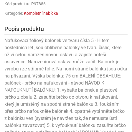
rprise!
noční
rty
anes
ary
fukovací
rousky
rty
ary
gasliz
Kód produktu: P97886
píry
sky
čírky
edvěd
ačky
oboučky
áša
íčky
ckey
umové
rusy
Kategorie:
Kompletní nabídka
umové
roma
lení
nné
moni
lónky
eativní
ňaty
lónky
reje
edvěd
rty
nnie
ačky
iz
šky
Popis produktu
lium
nions
ouse
zvánky
lium
nné
raculous
skavky
tivátor
lení
fuzery
Nafukovací fóliový balónek ve tvaru čísla 5 - Hitem
nnie
moni
lónky
rty
lónky
uzelná
ro
posledních let jsou oblíbené balónky ve tvaru číslic, které
robu
ruška
ntány
delovací
ckey
nions
íčky
delovací
oživí celou narozeninovou oslavu a zajisté potěší
izu
lónky
ouse
lónky
oslavence. Narozeninová oslava může začít! Balónek je
rný
ráti
rty
rty
rviva
vyroben ze stříbrné fólie. Na horní straně balónku jsou očka
fukovačky
cour
ameňáci
fukovačky
ooby
skavky
na přivázání. Výška balónku: 75 cm BALENÍ OBSAHUJE: -
iz
ojovací
dvídek
hádkové
oo
ojovací
balónek - brčko na nafukování - návod NÁVOD K
lónky
ú
incezny
lónky
ro
pidla
NAFOUKNUTÍ BALÓNKU: 1. vybalte balónek a plastové
iderman
ntány
dní
ckey
ntíky
brčko z obalu 2. zasuňte brčko do otvoru k nafukování,
dní
robu
ar
omby
který je umístěný na spodní straně balónku 3. foukáním
mby
rty
izu
ooby
rs
nnie
přes brčko nafoukněte balónek 4. opatrně vytáhněte brčko
íslušenství
oo
ouse
íslušenství
ličky
z balónku ven (systém je navržen tak, že nemusíte ústí
apková
apková
trola
lónkům
balónku zavazovat) 5. k vyfouknutí balónku zasuňte brčko
moni
lónkům
iz
trola
aw