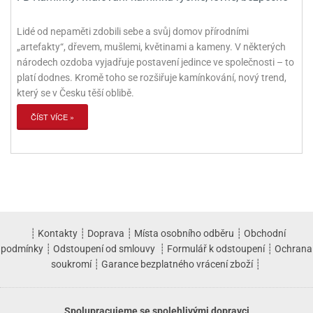
Lidé od nepaměti zdobili sebe a svůj domov přírodními
„artefakty“, dřevem, mušlemi, květinami a kameny. V některých
národech ozdoba vyjadřuje postavení jedince ve společnosti – to
platí dodnes. Kromě toho se rozšiřuje kamínkování, nový trend,
který se v Česku těší oblibě.
ČÍST VÍCE »
┊
Kontakty
┊
Doprava
┊
Místa osobního odběru
┊
Obchodní
podmínky
┊
Odstoupení od smlouvy
┊
Formulář k odstoupení
┊
Ochrana
soukromí
┊
Garance bezplatného vrácení zboží
┊
Spolupracujeme se spolehlivými dopravci