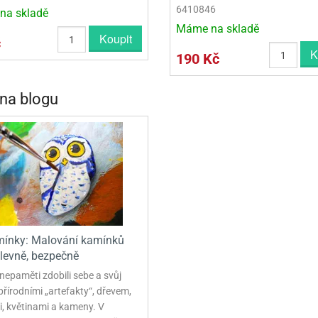
6410846
na skladě
Máme na skladě
Koupit
č
K
190 Kč
 na blogu
ínky: Malování kamínků
 levně, bezpečně
nepaměti zdobili sebe a svůj
řírodními „artefakty“, dřevem,
, květinami a kameny. V