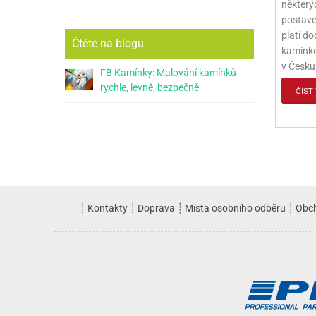
některý
postaven
platí d
Čtěte na blogu
kamínko
v Česku 
FB Kamínky: Malování kamínků
rychle, levně, bezpečně
ČÍST 
┊
Kontakty
┊
Doprava
┊
Místa osobního odběru
┊
Obc