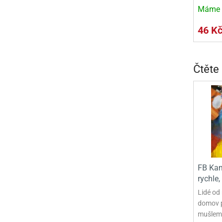
Máme 
46 K
Čtěte
FB Kam
rychle,
Lidé od 
domov p
mušlemi