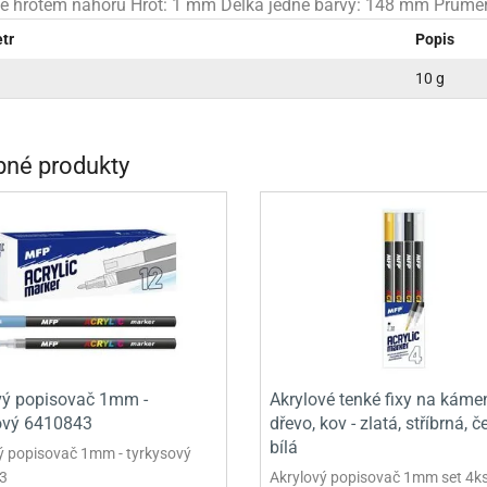
te hrotem nahoru Hrot: 1 mm Délka jedné barvy: 148 mm Průměr
INCEZNY
tr
Popis
OBY DOO
10 g
IDERMAN
NGE BOB
né produkty
AR WARS
PATROLA PAW PATROL
S - TROLOVÉ
vý popisovač 1mm -
Akrylové tenké fixy na káme
ový 6410843
dřevo, kov - zlatá, stříbrná, č
bílá
ý popisovač 1mm - tyrkysový
3
Akrylový popisovač 1mm set 4k