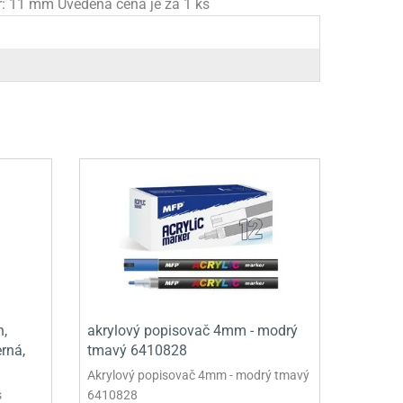
: 11 mm Uvedená cena je za 1 ks
n,
akrylový popisovač 4mm - modrý
erná,
tmavý 6410828
Akrylový popisovač 4mm - modrý tmavý
s
6410828