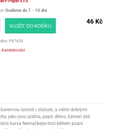
MFP Paper s.r.o.
CÍ HRAČKY
NAPICHOVÁTKA A ZÁPICHY
AKTIVÁTOR NA VÝROBU SLIZU
PARUKY
Dodáme do 7 - 10 dní
st:
Í HRAČKY
TALÍŘE
BARVIVA NA SLIZ
VOUSY
46 Kč
VLOŽIT DO KOŠÍKU
UBROUSKY
LEPIDLA NA VÝROBU SLIZU
ZUBY
uktu: P97429
UBRUSY
KULIČKY NA SLIZ
:
Kamínkování
TÁNY NA DORTY
TŘPYTKY
HOTOVÝ SLIZ
arevnou sytostí i stálostí, a velmi dobrými
, jako jsou plátna, papír, dřevo, kámen atd.
vyteče barva Nemačkejte hrot během psaní