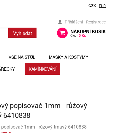
CZK
EUR
Přihlášení
Registrace
NÁKUPNÍ
KOŠÍK
Vyhledat
0
ks -
0 Kč
VŠE NA STŮL
MASKY A KOSTÝMY
ÁREČKY
BRČKA
KAMÍNKOVÁNÍ
BRÝLE
AUTÍČKA
JEDLÉ TŘPYTKY DO NÁPOJŮ
ČELENKY
 ZAVĚŠENÍ
 HRAČKY
JEDLÉ ZDOBENÍ
FOTODOPLŇKY, FOTOKOUTEK
ový popisovač 1mm - růžový
ČI
JEDNORÁZOVÉ PŘÍBORY
KLOBOUKY, ČEPICE
ý 6410838
Y
 ŠABLONY
KELÍMKY A POHÁRKY
POHÁRKY NA ZÁKUSKY
KOSTÝMY
ý popisovač 1mm - růžový tmavý 6410838
LIZ
KOŠÍČKY NA MUFFINY
AROMA NA SLIZ
TÉMATICKÉ KELÍMKY
MASKY