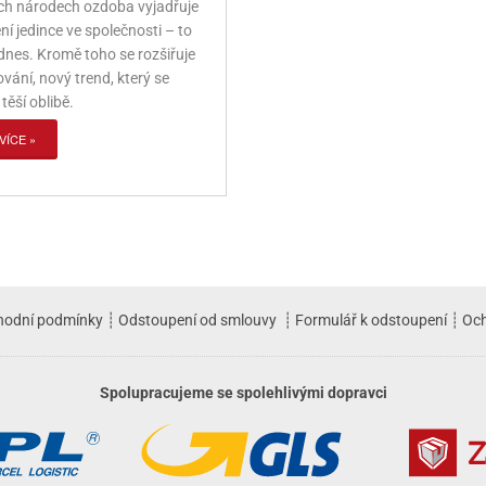
ch národech ozdoba vyjadřuje
í jedince ve společnosti – to
odnes. Kromě toho se rozšiřuje
vání, nový trend, který se
těší oblibě.
VÍCE »
hodní podmínky
┊
Odstoupení od smlouvy
┊
Formulář k odstoupení
┊
Och
Spolupracujeme se spolehlivými dopravci