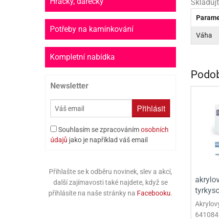
Hračky, dárečky
Skladuj
PR
Parame
SCO
Potřeby na kamínkování
Váha
SP
Kompletní nabídka
SPO
Podob
Newsletter
ST
TLAPKOVÁ 
Přihlásit
TROLL
Souhlasím se zpracováním
osobních
údajů
jako je například váš email
Přihlašte se k odběru novinek, slev a akcí,
akrylo
další zajímavosti také najdete, když se
tyrkys
přihlásíte na naše stránky na
Facebooku
.
Akrylov
641084