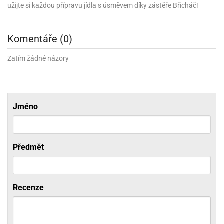
užijte si každou přípravu jídla s úsměvem díky zástěře Břicháč!
ni
trol
nions
ni
pytky
lónky
aw
lónky
necraft
trol
tový
Komentáře (0)
iz
incezny
Zatím žádné názory
ooby
oo
iderman
Jméno
onge
ob
ar
Předmět
rs
apková
trola
Recenze
aw
trol
olls