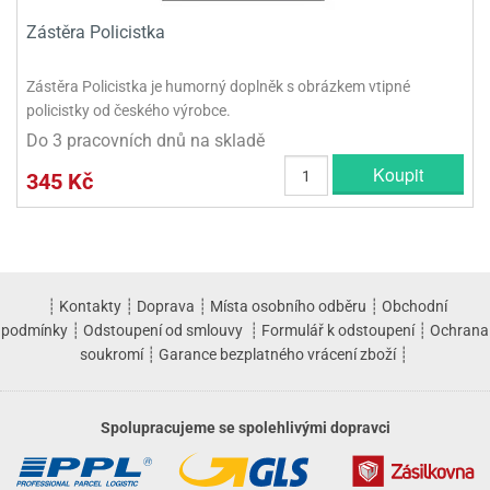
Zástěra Policistka
Zástěra Policistka je humorný doplněk s obrázkem vtipné
policistky od českého výrobce.
Do 3 pracovních dnů na skladě
Koupit
345 Kč
┊
Kontakty
┊
Doprava
┊
Místa osobního odběru
┊
Obchodní
podmínky
┊
Odstoupení od smlouvy
┊
Formulář k odstoupení
┊
Ochrana
soukromí
┊
Garance bezplatného vrácení zboží
┊
Spolupracujeme se spolehlivými dopravci