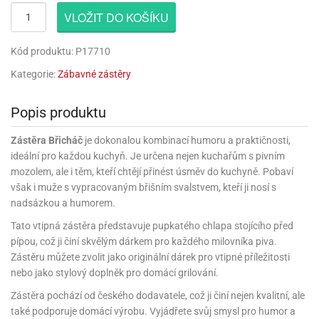
rprise!
noční
rty
anes
ary
fukovací
rousky
rty
ary
gasliz
píry
sky
čírky
VLOŽIT DO KOŠÍKU
edvěd
ačky
oboučky
áša
íčky
ckey
umové
rusy
umové
roma
lení
nné
moni
lónky
eativní
ňaty
lónky
Kód produktu: P17710
reje
edvěd
rty
nnie
ačky
iz
šky
lium
nions
ouse
zvánky
lium
Kategorie:
Zábavné zástěry
nné
raculous
skavky
tivátor
lení
fuzery
nnie
moni
lónky
rty
lónky
uzelná
Popis produktu
ro
robu
ruška
ntány
delovací
ckey
nions
íčky
delovací
izu
lónky
ouse
Zástěra Břicháč
je dokonalou kombinací humoru a praktičnosti,
lónky
rný
ráti
rty
rty
ideální pro každou kuchyň. Je určena nejen kuchařům s pivním
rviva
fukovačky
cour
ameňáci
fukovačky
mozolem, ale i těm, kteří chtějí přinést úsměv do kuchyně. Pobaví
ooby
skavky
iz
však i muže s vypracovaným břišním svalstvem, kteří ji nosí s
ojovací
dvídek
hádkové
oo
ojovací
nadsázkou a humorem.
lónky
ú
incezny
lónky
ro
pidla
iderman
ntány
Tato vtipná zástěra představuje pupkatého chlapa stojícího před
dní
ckey
ntíky
dní
robu
pípou, což ji činí skvělým dárkem pro každého milovníka piva.
ar
omby
mby
rty
izu
Zástěru můžete zvolit jako originální dárek pro vtipné příležitosti
ooby
rs
nnie
nebo jako stylový doplněk pro domácí grilování.
íslušenství
oo
ouse
íslušenství
ličky
apková
Zástěra pochází od českého dodavatele, což ji činí nejen kvalitní, ale
apková
trola
lónkům
moni
lónkům
iz
také podporuje domácí výrobu. Vyjádřete svůj smysl pro humor a
trola
aw