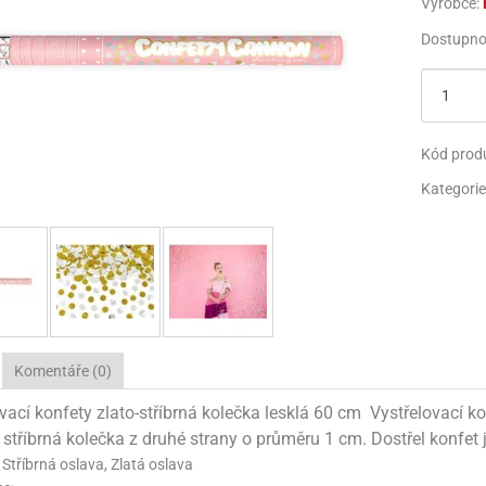
Výrobce:
 SE SVOBODOU
EC - UNICORN
 WHEELS
OTBAL
PAPÍRY NA BALENÍ
JEDLÉ FIGURKY
MEGASLIZ
TŘPYTKY
PARTY KLOBOUČKY
NAFUKOVA
Dostupno
ROVSKÁ OSLAVA
SKÝ PARK
 WHEELS
RTEČEK
TAŠKY NA BALENÍ
NAFUKOVACÍ HRAČKY
JEDLÉ PAPÍRY NA DORTY
HOTOVÝ SLIZ
PIŇATY
KREATIVN
 SURPRISE
RTEČEK
RTEČEK
SVATBA
KREATIVNÍ HRAČKY
KONFETY
POZVÁNKY NA PARTY
LA - PLANES
LA - PLANES
 A MEDVĚD
LENTÝN
PARTY KLOBOUČKY
SVÍČKY NA DORTY
Kód prod
Kategorie
 MINNIE MOUSE
NÍ VEČÍRKY
I - MINIONS
SURPRISE!
PIŇATY
PRSKAVKY A PYRO FON
 MICKEY MOUSE
I - MINIONS
 A MEDVĚD
POZVÁNKY NA PARTY
S - KOUZELNÁ BERUŠKA A ČERNÝ KOCOUR
AMEŇÁCI
PIRÁTI
SVÍČKY NA DORTY
VÉ PRINCEZNY
VÍDEK PÚ
OBY DOO
PRSKAVKY A PYRO FONTÁNY NA DORTY
 MINNIE MOUSE
IDERMAN
UNTÍKY
Komentáře (0)
vací konfety zlato-stříbrná kolečka lesklá 60 cm Vystřelovací k
I - MINIONS
OBY DOO
AR WARS
 stříbrná kolečka z druhé strany o průměru 1 cm. Dostřel konfet 
PATROLA - PAW PATROL
PATROLA PAW PATROL
NECRAFT
 Stříbrná oslava, Zlatá oslava