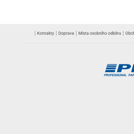
┊
Kontakty
┊
Doprava
┊
Místa osobního odběru
┊
Obc