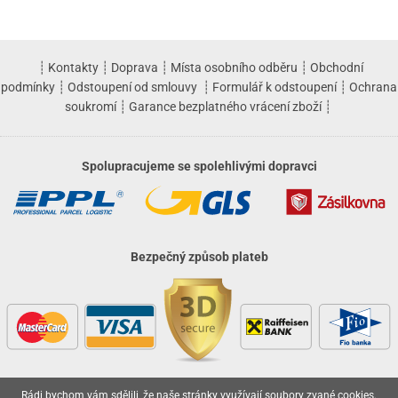
┊
Kontakty
┊
Doprava
┊
Místa osobního odběru
┊
Obchodní
podmínky
┊
Odstoupení od smlouvy
┊
Formulář k odstoupení
┊
Ochrana
soukromí
┊
Garance bezplatného vrácení zboží
┊
Spolupracujeme se spolehlivými dopravci
Bezpečný způsob plateb
Rádi bychom vám sdělili, že naše stránky využívají soubory zvané cookies.