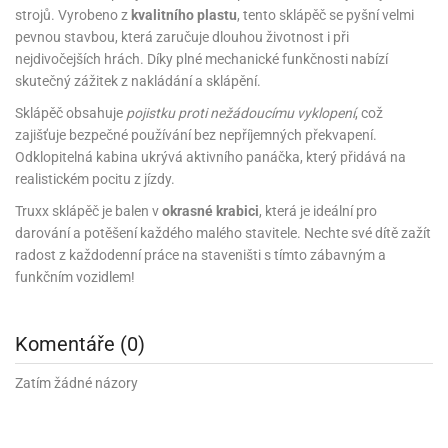
rprise!
noční
rty
anes
ary
fukovací
rousky
rty
ary
gasliz
píry
strojů. Vyrobeno z
kvalitního plastu
, tento sklápěč se pyšní velmi
sky
čírky
edvěd
ačky
oboučky
áša
pevnou stavbou, která zaručuje dlouhou životnost i při
íčky
ckey
umové
rusy
umové
roma
lení
nné
moni
nejdivočejších hrách. Díky plné mechanické funkčnosti nabízí
lónky
eativní
ňaty
lónky
reje
edvěd
rty
nnie
skutečný zážitek z nakládání a sklápění.
ačky
iz
šky
lium
nions
ouse
zvánky
lium
nné
raculous
Sklápěč obsahuje
pojistku proti nežádoucímu vyklopení
, což
skavky
tivátor
lení
fuzery
zajišťuje bezpečné používání bez nepříjemných překvapení.
nnie
moni
lónky
rty
lónky
uzelná
ro
Odklopitelná kabina ukrývá aktivního panáčka, který přidává na
robu
ruška
ntány
delovací
ckey
nions
íčky
realistickém pocitu z jízdy.
delovací
izu
lónky
ouse
lónky
Truxx sklápěč je balen v
okrasné krabici
, která je ideální pro
rný
ráti
rty
rty
rviva
fukovačky
cour
ameňáci
darování a potěšení každého malého stavitele. Nechte své dítě zažít
fukovačky
ooby
skavky
radost z každodenní práce na staveništi s tímto zábavným a
iz
ojovací
dvídek
hádkové
oo
ojovací
funkčním vozidlem!
lónky
ú
incezny
lónky
ro
pidla
iderman
ntány
dní
ckey
ntíky
dní
robu
Komentáře (0)
ar
omby
mby
rty
izu
ooby
rs
nnie
íslušenství
Zatím žádné názory
oo
ouse
íslušenství
ličky
apková
apková
trola
lónkům
moni
lónkům
iz
trola
aw