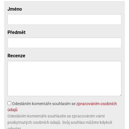
ni
trol
nions
ni
pytky
Jméno
lónky
aw
lónky
necraft
trol
tový
iz
incezny
Předmět
ooby
oo
iderman
Recenze
onge
ob
ar
rs
apková
trola
Odesláním komentáře souhlasím se
zpracováním osobních
aw
údajů
trol
Odesláním komentáře souhlasíte se zpracováním vámi
poskytnutých osobních údajů. Svůj souhlas můžete kdykoli
olls
odvolat.