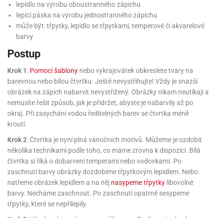
rprise!
noční
rty
anes
ary
fukovací
rousky
rty
lepidlo na výrobu oboustranného zápichu
ary
gasliz
píry
sky
čírky
edvěd
ačky
oboučky
lepící páska na výrobu jednostranného zápichu
áša
íčky
ckey
umové
rusy
umové
roma
může být: třpytky, lepidlo se třpytkami, temperové či akvarelové
lení
nné
moni
lónky
eativní
ňaty
lónky
barvy
reje
edvěd
rty
nnie
ačky
iz
šky
lium
nions
ouse
zvánky
lium
Postup
nné
raculous
skavky
tivátor
lení
fuzery
nnie
moni
lónky
rty
lónky
Krok 1
:
Pomocí šablony
nebo vykrajovátek obkreslete tvary na
uzelná
ro
robu
barevnou nebo bílou čtvrtku. Ještě nevystřihujte! Vždy je snazší
ruška
ntány
delovací
ckey
nions
íčky
delovací
izu
obrázek na zápich nabarvit nevystřižený. Obrázky nikam neutíkají a
lónky
ouse
lónky
nemusíte řešit způsob, jak je přidržet, abyste je nabarvily až po
rný
ráti
rty
rty
rviva
fukovačky
okraj. Při zasychání vodou ředitelných barev se čtvrtka méně
cour
ameňáci
fukovačky
ooby
kroutí.
skavky
iz
ojovací
dvídek
hádkové
oo
ojovací
Krok 2
: Čtvrtka je nyní plná vánočních motivů. Můžeme je ozdobit
lónky
ú
incezny
lónky
ro
pidla
iderman
několika technikami podle toho, co máme zrovna k dispozici. Bílá
ntány
dní
ckey
ntíky
čtvrtka si říká o dobarvení temperami nebo vodovkami. Po
dní
robu
ar
omby
mby
zaschnutí barvy obrázky dozdobíme třpytkovým lepidlem. Nebo
rty
izu
ooby
rs
nnie
natřeme obrázek lepidlem a na něj
nasypeme třpytky
libovolné
íslušenství
oo
ouse
íslušenství
ličky
barvy. Necháme zaschnout. Po zaschnutí opatrně sesypeme
apková
třpytky, které se nepřilepily.
apková
trola
lónkům
moni
lónkům
iz
trola
aw