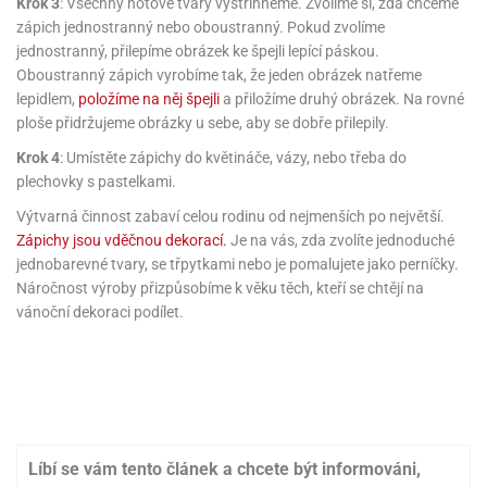
Krok 3
: Všechny hotové tvary vystřihneme. Zvolíme si, zda chceme
ni
trol
nions
ni
pytky
zápich jednostranný nebo oboustranný. Pokud zvolíme
lónky
aw
lónky
jednostranný, přilepíme obrázek ke špejli lepící páskou.
necraft
trol
tový
Oboustranný zápich vyrobíme tak, že jeden obrázek natřeme
iz
incezny
lepidlem,
položíme na něj špejli
a přiložíme druhý obrázek. Na rovné
ploše přidržujeme obrázky u sebe, aby se dobře přilepily.
ooby
Krok 4
: Umístěte zápichy do květináče, vázy, nebo třeba do
oo
plechovky s pastelkami.
iderman
Výtvarná činnost zabaví celou rodinu od nejmenších po největší.
Zápichy jsou vděčnou dekorací.
Je na vás, zda zvolíte jednoduché
onge
ob
jednobarevné tvary, se třpytkami nebo je pomalujete jako perníčky.
Náročnost výroby přizpůsobíme k věku těch, kteří se chtějí na
ar
vánoční dekoraci podílet.
rs
apková
trola
aw
trol
Líbí se vám tento článek a chcete být informováni,
olls