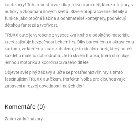
rprise!
noční
rty
anes
ary
fukovací
rousky
rty
ary
gasliz
píry
kontejnery! Toto robustní vozidlo je ideální pro děti, které milují hry s
sky
čírky
edvěd
ačky
oboučky
áša
autíčky a zkoumání nových světů. Skvěle propracované detaily a
íčky
ckey
umové
rusy
umové
roma
lení
nné
moni
funkce, jako otočná kabina a odnímatelné kontejnery, podněcují
lónky
eativní
ňaty
lónky
reje
edvěd
rty
nnie
dětskou fantazii a tvořivost.
ačky
iz
šky
lium
nions
ouse
zvánky
lium
nné
raculous
TRUXX auto je vyrobeno z vysoce kvalitního a odolného materiálu,
skavky
tivátor
lení
fuzery
který zajišťuje bezpečnost během hry. Díky barevnému a okrasnému
nnie
moni
lónky
rty
lónky
uzelná
ro
kartonu, ve kterém je auto zabaleno, je to ideální dárek, který potěší
robu
ruška
ntány
delovací
ckey
nions
íčky
každého malého dobrodruha. Je to skvělá hračka, která stimuluje
delovací
izu
lónky
ouse
lónky
jemnou motoriku a koordinaci vašeho dítěte.
rný
ráti
rty
rty
rviva
fukovačky
cour
ameňáci
Objevte svět plný zábavy a učte se prostřednictvím hry s tímto
fukovačky
ooby
skavky
fascinujícím TRUXX autíčkem. Perfektní volba pro dlouhotrvající
iz
ojovací
dvídek
hádkové
oo
ojovací
zabavení a rozvoj dovedností malých dětí.
lónky
ú
incezny
lónky
ro
pidla
iderman
ntány
dní
ckey
ntíky
dní
robu
Komentáře (0)
ar
omby
mby
rty
izu
ooby
rs
nnie
íslušenství
Zatím žádné názory
oo
ouse
íslušenství
ličky
apková
apková
trola
lónkům
moni
lónkům
iz
trola
aw