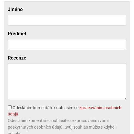
ni
trol
nions
ni
pytky
Jméno
lónky
aw
lónky
necraft
trol
tový
iz
incezny
Předmět
ooby
oo
iderman
Recenze
onge
ob
ar
rs
apková
trola
Odesláním komentáře souhlasím se
zpracováním osobních
aw
údajů
trol
Odesláním komentáře souhlasíte se zpracováním vámi
poskytnutých osobních údajů. Svůj souhlas můžete kdykoli
olls
odvolat.