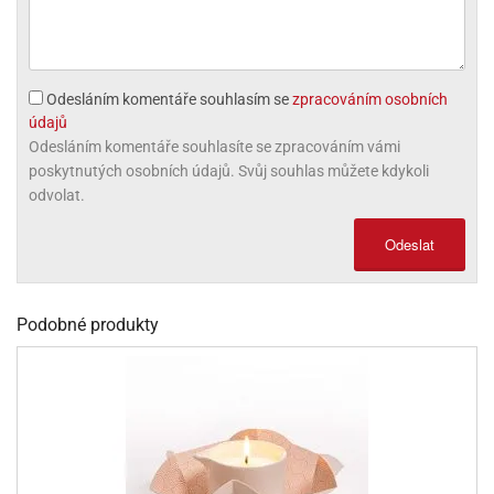
ni
trol
nions
ni
pytky
lónky
aw
lónky
necraft
trol
tový
iz
incezny
Odesláním komentáře souhlasím se
zpracováním osobních
údajů
ooby
Odesláním komentáře souhlasíte se zpracováním vámi
oo
poskytnutých osobních údajů. Svůj souhlas můžete kdykoli
odvolat.
iderman
Odeslat
onge
ob
ar
Podobné produkty
rs
apková
trola
aw
trol
olls