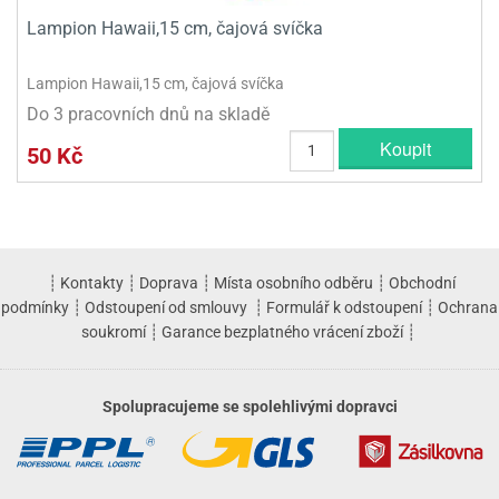
Lampion Hawaii,15 cm, čajová svíčka
Lampion Hawaii,15 cm, čajová svíčka
Do 3 pracovních dnů na skladě
Koupit
50 Kč
┊
Kontakty
┊
Doprava
┊
Místa osobního odběru
┊
Obchodní
podmínky
┊
Odstoupení od smlouvy
┊
Formulář k odstoupení
┊
Ochrana
soukromí
┊
Garance bezplatného vrácení zboží
┊
Spolupracujeme se spolehlivými dopravci