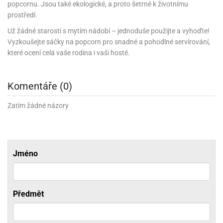
popcornu. Jsou také ekologické, a proto šetrné k životnímu
ni
trol
nions
ni
pytky
prostředí.
lónky
aw
lónky
necraft
trol
tový
Už žádné starosti s mytím nádobí – jednoduše použijte a vyhoďte!
iz
Vyzkoušejte sáčky na popcorn pro snadné a pohodlné servírování,
incezny
které ocení celá vaše rodina i vaši hosté.
ooby
oo
Komentáře (0)
iderman
Zatím žádné názory
onge
ob
ar
rs
Jméno
apková
trola
aw
Předmět
trol
olls