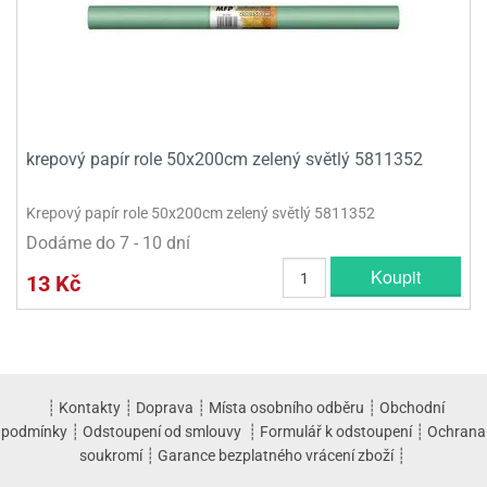
krepový papír role 50x200cm zelený světlý 5811352
Krepový papír role 50x200cm zelený světlý 5811352
Dodáme do 7 - 10 dní
Koupit
13 Kč
┊
Kontakty
┊
Doprava
┊
Místa osobního odběru
┊
Obchodní
podmínky
┊
Odstoupení od smlouvy
┊
Formulář k odstoupení
┊
Ochrana
soukromí
┊
Garance bezplatného vrácení zboží
┊