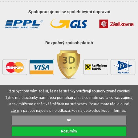
Spolupracujeme se spolehlivými dopravci
Bezpečný způsob plateb
Rádi bychom vám sdělili, že naše stránky využívají soubory zvané cookies.
Vaše objednávky jsou u nás v bezpečí
Tyhle malé sušenky nám třeba pomáhají zjistit, co máte rádi a co vás zajímá,
a tak můžeme zlepšit váš zážitek na stránkách. Pokud máte rádi
dlouhé
čtení
, v patičce najdete plno odkazů, kde najdete celou kupu informací.
ne
2026 © olo.cz, všechna práva vyhrazena
Rozumím
Technicky zajišťuje
Simplia.cz
.