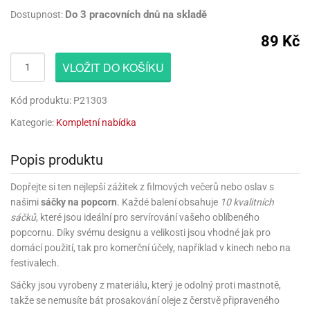
rprise!
noční
rty
anes
ary
fukovací
rousky
rty
ary
gasliz
píry
sky
čírky
Do 3 pracovních dnů na skladě
Dostupnost:
edvěd
ačky
oboučky
áša
íčky
ckey
umové
rusy
umové
roma
lení
nné
89 Kč
moni
lónky
eativní
ňaty
lónky
reje
edvěd
rty
nnie
ačky
iz
šky
VLOŽIT DO KOŠÍKU
lium
nions
ouse
zvánky
lium
nné
raculous
skavky
tivátor
lení
fuzery
nnie
moni
lónky
rty
lónky
Kód produktu: P21303
uzelná
ro
robu
ruška
ntány
delovací
ckey
nions
Kategorie:
Kompletní nabídka
íčky
delovací
izu
lónky
ouse
lónky
rný
ráti
rty
rty
rviva
Popis produktu
fukovačky
cour
ameňáci
fukovačky
ooby
skavky
iz
ojovací
Dopřejte si ten nejlepší zážitek z filmových večerů nebo oslav s
dvídek
hádkové
oo
ojovací
lónky
ú
incezny
našimi
sáčky na popcorn
. Každé balení obsahuje
10 kvalitních
lónky
ro
pidla
iderman
sáčků
, které jsou ideální pro servírování vašeho oblíbeného
ntány
dní
ckey
ntíky
dní
popcornu. Díky svému designu a velikosti jsou vhodné jak pro
robu
ar
omby
mby
rty
domácí použití, tak pro komerční účely, například v kinech nebo na
izu
ooby
rs
nnie
festivalech.
íslušenství
oo
ouse
íslušenství
ličky
apková
Sáčky jsou vyrobeny z materiálu, který je odolný proti mastnotě,
apková
trola
lónkům
moni
lónkům
takže se nemusíte bát prosakování oleje z čerstvě připraveného
iz
trola
aw