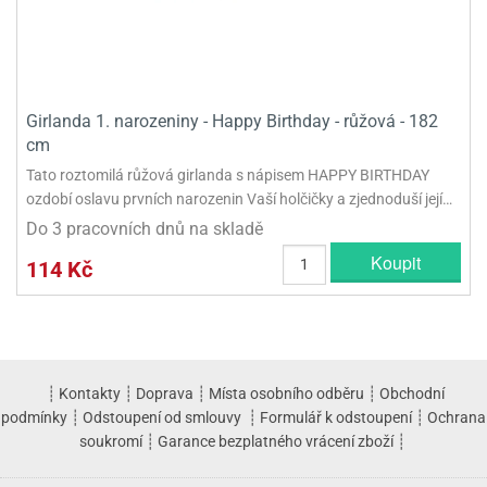
Girlanda 1. narozeniny - Happy Birthday - růžová - 182
cm
Tato roztomilá růžová girlanda s nápisem HAPPY BIRTHDAY
ozdobí oslavu prvních narozenin Vaší holčičky a zjednoduší její…
Do 3 pracovních dnů na skladě
Koupit
114 Kč
┊
Kontakty
┊
Doprava
┊
Místa osobního odběru
┊
Obchodní
podmínky
┊
Odstoupení od smlouvy
┊
Formulář k odstoupení
┊
Ochrana
soukromí
┊
Garance bezplatného vrácení zboží
┊