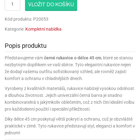
rprise!
noční
rty
anes
ary
fukovací
rousky
rty
VLOŽIT DO KOŠÍKU
ary
gasliz
píry
sky
čírky
edvěd
ačky
oboučky
áša
íčky
ckey
umové
rusy
umové
roma
lení
nné
moni
Kód produktu: P20053
lónky
eativní
ňaty
lónky
reje
edvěd
rty
nnie
ačky
iz
šky
Kategorie:
Kompletní nabídka
lium
nions
ouse
zvánky
lium
nné
raculous
skavky
tivátor
lení
fuzery
nnie
moni
lónky
rty
Popis produktu
lónky
uzelná
ro
robu
ruška
ntány
delovací
ckey
nions
íčky
delovací
izu
Představujeme vám
černé rukavice o délce 45 cm
, které se stanou
lónky
ouse
lónky
nezbytným doplňkem ve vaší sbírce. Tyto elegantní rukavice nejen
rný
ráti
rty
rty
rviva
že dodají vašemu outfitu sofistikovaný vzhled, ale rovněž zajistí
fukovačky
cour
ameňáci
fukovačky
ooby
komfort a ochranu v chladnějších dnech.
skavky
iz
ojovací
dvídek
hádkové
oo
ojovací
Vyrobeny z kvalitních materiálů, rukavice nabízejí vysokou odolnost
lónky
ú
incezny
lónky
ro
pidla
a dlouhou životnost. Jejich univerzální černá barva je snadno
iderman
ntány
dní
kombinovatelná s jakýmkoliv oblečením, což z nich činí ideální volbu
ckey
ntíky
dní
robu
ar
omby
pro každodenní použití i speciální příležitosti.
mby
rty
izu
ooby
rs
nnie
Díky délce 45 cm poskytují větší pokrytí a ochranu, což je obzvláště
íslušenství
oo
ouse
íslušenství
ličky
apková
praktické v zimě. Tyto rukavice představují styl, eleganci a komfort v
apková
trola
lónkům
moni
jednom!
lónkům
iz
trola
aw