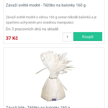
Závaží světlé modré - Těžítko na balonky 160 g
Závaží světlé modré s váhou 160 g unese několik balónků a je
opatřeno uchycením pro snadnou manipulaci.
Do 3 pracovních dnů na skladě
Koupit
37 Kč
Závaží bílé - Těžítko na balonky 160 g