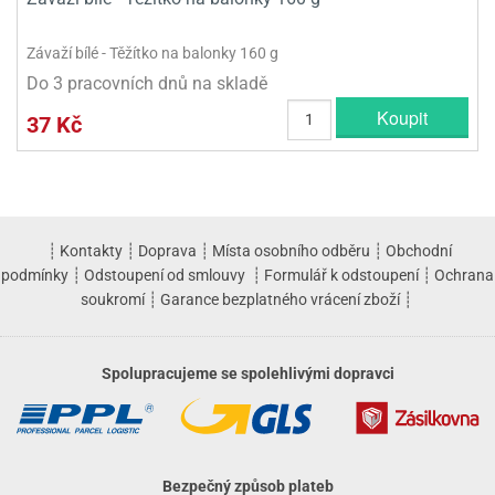
Závaží bílé - Těžítko na balonky 160 g
Do 3 pracovních dnů na skladě
Koupit
37 Kč
┊
Kontakty
┊
Doprava
┊
Místa osobního odběru
┊
Obchodní
podmínky
┊
Odstoupení od smlouvy
┊
Formulář k odstoupení
┊
Ochrana
soukromí
┊
Garance bezplatného vrácení zboží
┊
Spolupracujeme se spolehlivými dopravci
Bezpečný způsob plateb