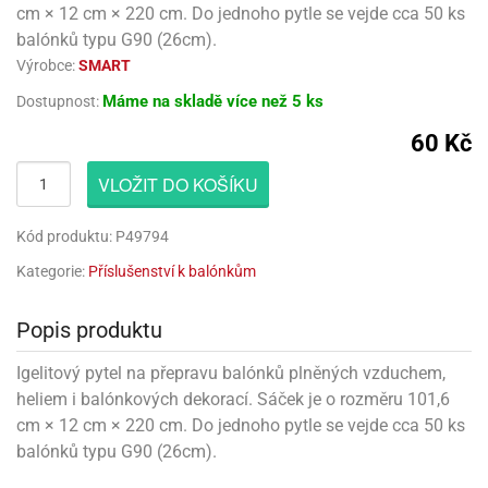
rprise!
noční
rty
anes
ary
fukovací
rousky
rty
ary
gasliz
cm × 12 cm × 220 cm. Do jednoho pytle se vejde cca 50 ks
píry
sky
čírky
edvěd
ačky
oboučky
balónků typu G90 (26cm).
áša
íčky
ckey
umové
rusy
umové
roma
lení
nné
moni
Výrobce:
SMART
lónky
eativní
ňaty
lónky
reje
edvěd
rty
nnie
ačky
iz
šky
Máme na skladě
více než 5 ks
Dostupnost:
lium
nions
ouse
zvánky
lium
nné
raculous
skavky
tivátor
60 Kč
lení
fuzery
nnie
moni
lónky
rty
lónky
uzelná
ro
robu
VLOŽIT DO KOŠÍKU
ruška
ntány
delovací
ckey
nions
íčky
delovací
izu
lónky
ouse
lónky
rný
ráti
rty
Kód produktu: P49794
rty
rviva
fukovačky
cour
ameňáci
fukovačky
Kategorie:
Příslušenství k balónkům
ooby
skavky
iz
ojovací
dvídek
hádkové
oo
ojovací
lónky
ú
incezny
lónky
ro
pidla
Popis produktu
iderman
ntány
dní
ckey
ntíky
dní
robu
Igelitový pytel na přepravu balónků plněných vzduchem,
ar
omby
mby
rty
izu
ooby
rs
heliem i balónkových dekorací. Sáček je o rozměru 101,6
nnie
íslušenství
oo
ouse
cm × 12 cm × 220 cm. Do jednoho pytle se vejde cca 50 ks
íslušenství
ličky
apková
balónků typu G90 (26cm).
apková
trola
lónkům
moni
lónkům
iz
trola
aw