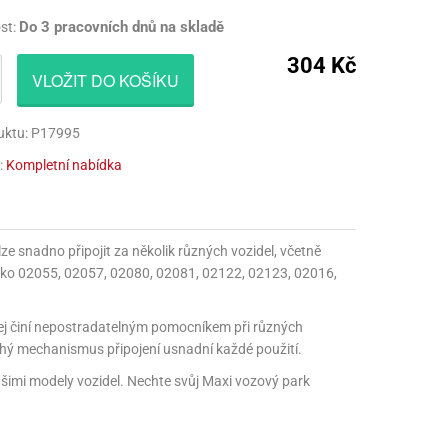
CÍ HRAČKY
NAPICHOVÁTKA A ZÁPICHY
AKTIVÁTOR NA VÝROBU SLIZU
PARUKY
Do 3 pracovních dnů na skladě
st:
304 Kč
Í HRAČKY
TALÍŘE
BARVIVA NA SLIZ
VOUSY
VLOŽIT DO KOŠÍKU
UBROUSKY
LEPIDLA NA VÝROBU SLIZU
ZUBY
uktu: P17995
UBRUSY
KULIČKY NA SLIZ
:
Kompletní nabídka
TÁNY NA DORTY
TŘPYTKY
HOTOVÝ SLIZ
 lze snadno připojit za několik různých vozidel, včetně
 jako 02055, 02057, 02080, 02081, 02122, 02123, 02016,
jej činí nepostradatelným pomocníkem při různých
chý mechanismus připojení usnadní každé použití.
 vašimi modely vozidel. Nechte svůj Maxi vozový park