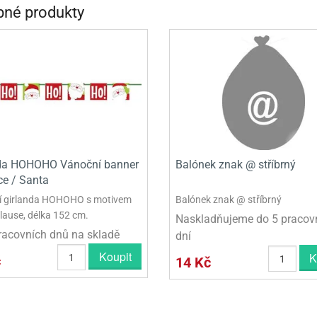
né produkty
INCEZNY
OBY DOO
IDERMAN
NGE BOB
AR WARS
PATROLA PAW PATROL
da HOHOHO Vánoční banner
Balónek znak @ stříbrný
ce / Santa
S - TROLOVÉ
í girlanda HOHOHO s motivem
Balónek znak @ stříbrný
lause, délka 152 cm.
Naskladňujeme do 5 pracov
racovních dnů na skladě
dní
Koupit
K
č
14 Kč