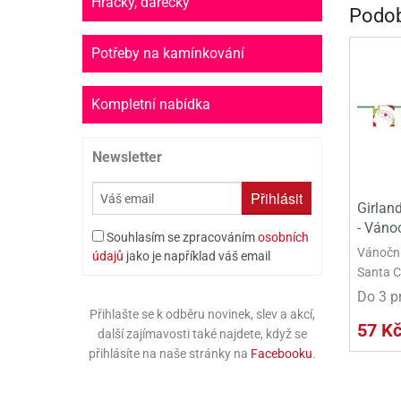
Hračky, dárečky
Podob
PR
SCO
Potřeby na kamínkování
SP
Kompletní nabídka
SPO
Newsletter
ST
TLAPKOVÁ 
Přihlásit
Girlan
- Váno
TROLL
Souhlasím se zpracováním
osobních
Vánočn
údajů
jako je například váš email
Santa C
Do 3 p
Přihlašte se k odběru novinek, slev a akcí,
57 K
další zajímavosti také najdete, když se
přihlásíte na naše stránky na
Facebooku
.