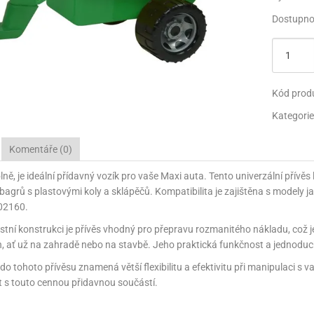
 SE SVOBODOU
EC - UNICORN
 WHEELS
OTBAL
PAPÍRY NA BALENÍ
JEDLÉ FIGURKY
MEGASLIZ
TŘPYTKY
PARTY KLOBOUČKY
NAFUKOVA
Dostupno
ROVSKÁ OSLAVA
SKÝ PARK
 WHEELS
RTEČEK
TAŠKY NA BALENÍ
NAFUKOVACÍ HRAČKY
JEDLÉ PAPÍRY NA DORTY
HOTOVÝ SLIZ
PIŇATY
KREATIVN
 SURPRISE
RTEČEK
RTEČEK
SVATBA
KREATIVNÍ HRAČKY
KONFETY
POZVÁNKY NA PARTY
Kód prod
LA - PLANES
LA - PLANES
 A MEDVĚD
LENTÝN
PARTY KLOBOUČKY
SVÍČKY NA DORTY
Kategorie
 MINNIE MOUSE
NÍ VEČÍRKY
I - MINIONS
SURPRISE!
PIŇATY
PRSKAVKY A PYRO FON
Komentáře (0)
 MICKEY MOUSE
I - MINIONS
 A MEDVĚD
POZVÁNKY NA PARTY
olně, je ideální přídavný vozík pro vaše Maxi auta. Tento univerzální přívěs
S - KOUZELNÁ BERUŠKA A ČERNÝ KOCOUR
AMEŇÁCI
PIRÁTI
SVÍČKY NA DORTY
 bagrů s plastovými koly a sklápěčů. Kompatibilita je zajištěna s modely
02160.
VÉ PRINCEZNY
VÍDEK PÚ
OBY DOO
PRSKAVKY A PYRO FONTÁNY NA DORTY
stní konstrukci je přívěs vhodný pro přepravu rozmanitého nákladu, což 
 MINNIE MOUSE
IDERMAN
UNTÍKY
h, ať už na zahradě nebo na stavbě. Jeho praktická funkčnost a jednodu
 do tohoto přívěsu znamená větší flexibilitu a efektivitu při manipulaci s
I - MINIONS
OBY DOO
AR WARS
 s touto cennou přidavnou součástí.
PATROLA - PAW PATROL
PATROLA PAW PATROL
NECRAFT