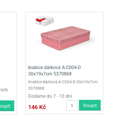
krabice dárková A-C004-D
30x19x7cm 5370868
Krabice dárková A-C004-D 30x19x7cm
5370868
ních
Dodáme do 7 - 10 dní
Koupit
oupit
146 Kč