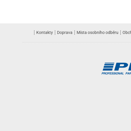
┊
Kontakty
┊
Doprava
┊
Místa osobního odběru
┊
Obc