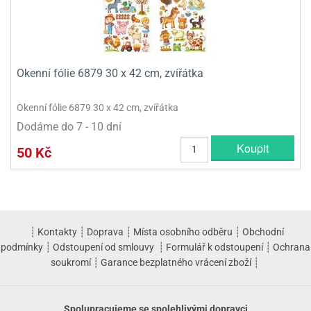
Okenní fólie 6879 30 x 42 cm, zvířátka
Okenní fólie 6879 30 x 42 cm, zvířátka
Dodáme do 7 - 10 dní
Koupit
50 Kč
┊
Kontakty
┊
Doprava
┊
Místa osobního odběru
┊
Obchodní
podmínky
┊
Odstoupení od smlouvy
┊
Formulář k odstoupení
┊
Ochrana
soukromí
┊
Garance bezplatného vrácení zboží
┊
Spolupracujeme se spolehlivými dopravci