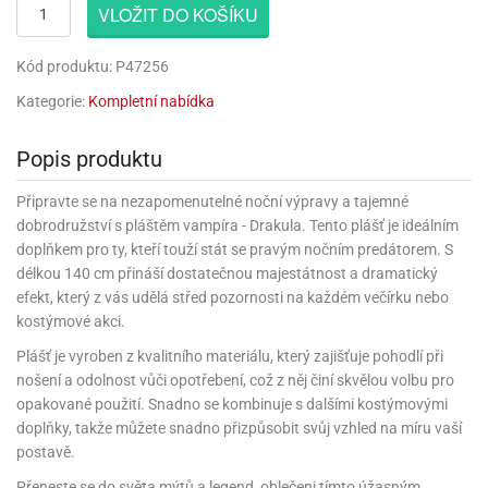
rprise!
noční
rty
anes
ary
fukovací
rousky
rty
VLOŽIT DO KOŠÍKU
ary
gasliz
píry
sky
čírky
edvěd
ačky
oboučky
áša
íčky
ckey
umové
rusy
umové
roma
lení
nné
moni
Kód produktu: P47256
lónky
eativní
ňaty
lónky
reje
edvěd
rty
nnie
ačky
iz
šky
Kategorie:
Kompletní nabídka
lium
nions
ouse
zvánky
lium
nné
raculous
skavky
tivátor
lení
fuzery
nnie
moni
lónky
rty
Popis produktu
lónky
uzelná
ro
robu
ruška
ntány
delovací
ckey
nions
íčky
delovací
izu
Připravte se na nezapomenutelné noční výpravy a tajemné
lónky
ouse
lónky
dobrodružství s pláštěm vampíra - Drakula. Tento plášť je ideálním
rný
ráti
rty
rty
rviva
doplňkem pro ty, kteří touží stát se pravým nočním predátorem. S
fukovačky
cour
ameňáci
fukovačky
ooby
délkou 140 cm přináší dostatečnou majestátnost a dramatický
skavky
iz
ojovací
dvídek
hádkové
oo
efekt, který z vás udělá střed pozornosti na každém večírku nebo
ojovací
lónky
ú
incezny
kostýmové akci.
lónky
ro
pidla
iderman
ntány
dní
Plášť je vyroben z kvalitního materiálu, který zajišťuje pohodlí při
ckey
ntíky
dní
robu
ar
omby
nošení a odolnost vůči opotřebení, což z něj činí skvělou volbu pro
mby
rty
izu
ooby
rs
nnie
opakované použití. Snadno se kombinuje s dalšími kostýmovými
íslušenství
oo
ouse
íslušenství
doplňky, takže můžete snadno přizpůsobit svůj vzhled na míru vaší
ličky
apková
postavě.
apková
trola
lónkům
moni
lónkům
iz
trola
aw
Přeneste se do světa mýtů a legend, oblečeni tímto úžasným