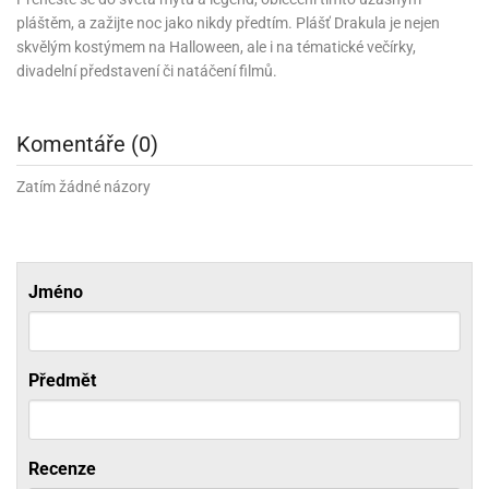
ni
trol
nions
ni
pláštěm, a zažijte noc jako nikdy předtím. Plášť Drakula je nejen
pytky
lónky
aw
lónky
skvělým kostýmem na Halloween, ale i na tématické večírky,
necraft
trol
tový
divadelní představení či natáčení filmů.
iz
incezny
ooby
Komentáře (0)
oo
Zatím žádné názory
iderman
onge
ob
Jméno
ar
rs
apková
Předmět
trola
aw
trol
Recenze
olls