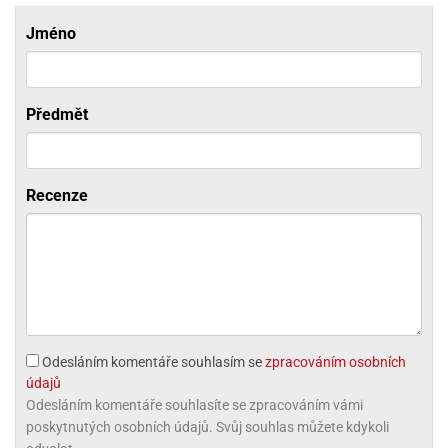
ni
trol
nions
ni
pytky
lónky
Jméno
aw
lónky
necraft
trol
tový
iz
incezny
Předmět
ooby
oo
iderman
Recenze
onge
ob
ar
rs
apková
trola
Odesláním komentáře souhlasím se
zpracováním osobních
aw
údajů
trol
Odesláním komentáře souhlasíte se zpracováním vámi
poskytnutých osobních údajů. Svůj souhlas můžete kdykoli
olls