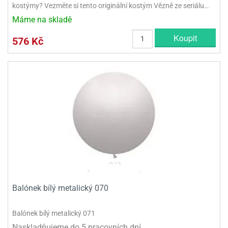
kostýmy? Vezměte si tento originální kostým Vězně ze seriálu…
Máme na skladě
Koupit
576 Kč
Balónek bílý metalický 070
Balónek bílý metalický 071
Naskladňujeme do 5 pracovních dní