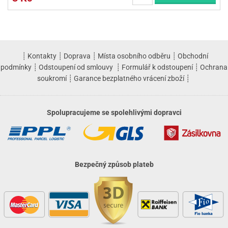
┊
Kontakty
┊
Doprava
┊
Místa osobního odběru
┊
Obchodní
podmínky
┊
Odstoupení od smlouvy
┊
Formulář k odstoupení
┊
Ochrana
soukromí
┊
Garance bezplatného vrácení zboží
┊
Spolupracujeme se spolehlivými dopravci
Bezpečný způsob plateb