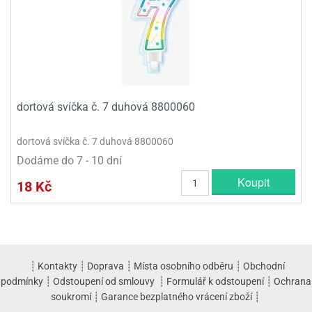
dortová svíčka č. 7 duhová 8800060
dortová svíčka č. 7 duhová 8800060
Dodáme do 7 - 10 dní
Koupit
18 Kč
┊
Kontakty
┊
Doprava
┊
Místa osobního odběru
┊
Obchodní
podmínky
┊
Odstoupení od smlouvy
┊
Formulář k odstoupení
┊
Ochrana
soukromí
┊
Garance bezplatného vrácení zboží
┊