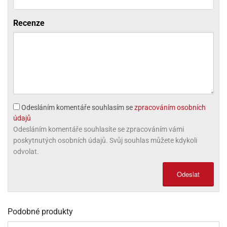
ni
trol
nions
ni
pytky
lónky
aw
lónky
Recenze
necraft
trol
tový
iz
incezny
ooby
oo
iderman
Odesláním komentáře souhlasím se
zpracováním osobních
onge
údajů
ob
Odesláním komentáře souhlasíte se zpracováním vámi
poskytnutých osobních údajů. Svůj souhlas můžete kdykoli
ar
rs
odvolat.
apková
Odeslat
trola
aw
trol
Podobné produkty
olls