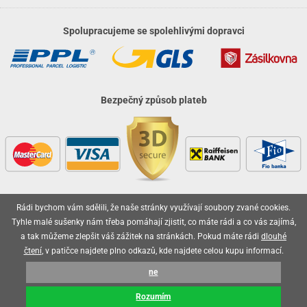
Spolupracujeme se spolehlivými dopravci
Bezpečný způsob plateb
Rádi bychom vám sdělili, že naše stránky využívají soubory zvané cookies.
Vaše objednávky jsou u nás v bezpečí
Tyhle malé sušenky nám třeba pomáhají zjistit, co máte rádi a co vás zajímá,
a tak můžeme zlepšit váš zážitek na stránkách. Pokud máte rádi
dlouhé
čtení
, v patičce najdete plno odkazů, kde najdete celou kupu informací.
ne
2026 © olo.cz, všechna práva vyhrazena
Rozumím
Technicky zajišťuje
Simplia.cz
.